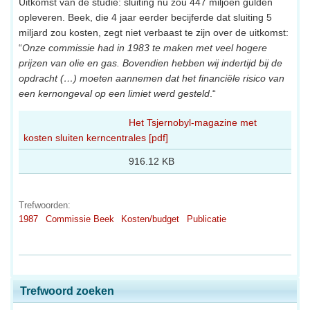
Uitkomst van de studie: sluiting nu zou 447 miljoen gulden
opleveren. Beek, die 4 jaar eerder becijferde dat sluiting 5
miljard zou kosten, zegt niet verbaast te zijn over de uitkomst:
“
Onze commissie had in 1983 te maken met veel hogere
prijzen van olie en gas. Bovendien hebben wij indertijd bij de
opdracht (…) moeten aannemen dat het financiële risico van
een kernongeval op een limiet werd gesteld
.“
Het Tsjernobyl-magazine met
kosten sluiten kerncentrales [pdf]
916.12 KB
Trefwoorden:
1987
Commissie Beek
Kosten/budget
Publicatie
Trefwoord zoeken