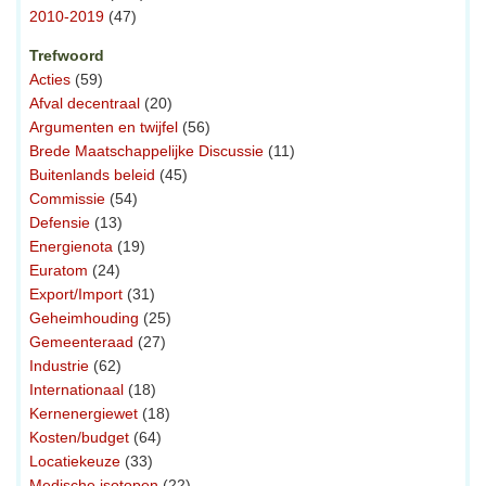
2010-2019
(47)
Trefwoord
Acties
(59)
Afval decentraal
(20)
Argumenten en twijfel
(56)
Brede Maatschappelijke Discussie
(11)
Buitenlands beleid
(45)
Commissie
(54)
Defensie
(13)
Energienota
(19)
Euratom
(24)
Export/Import
(31)
Geheimhouding
(25)
Gemeenteraad
(27)
Industrie
(62)
Internationaal
(18)
Kernenergiewet
(18)
Kosten/budget
(64)
Locatiekeuze
(33)
Medische isotopen
(22)