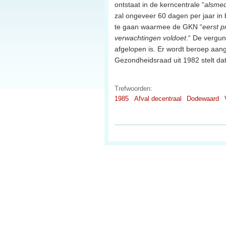
ontstaat in de kerncentrale “
alsmede
zal ongeveer 60 dagen per jaar in b
te gaan waarmee de GKN “
eerst p
verwachtingen voldoet
.“ De vergun
afgelopen is. Er wordt beroep aan
Gezondheidsraad uit 1982 stelt dat
Trefwoorden:
1985
Afval decentraal
Dodewaard