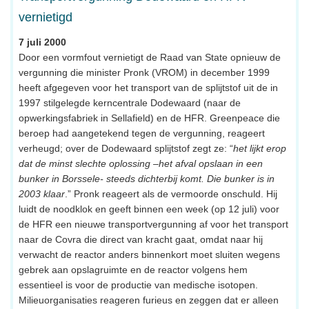
vernietigd
7 juli 2000
Door een vormfout vernietigt de Raad van State opnieuw de
vergunning die minister Pronk (VROM) in december 1999
heeft afgegeven voor het transport van de splijtstof uit de in
1997 stilgelegde kerncentrale Dodewaard (naar de
opwerkingsfabriek in Sellafield) en de HFR. Greenpeace die
beroep had aangetekend tegen de vergunning, reageert
verheugd; over de Dodewaard splijtstof zegt ze: “
het lijkt erop
dat de minst slechte oplossing –het afval opslaan in een
bunker in Borssele- steeds dichterbij komt. Die bunker is in
2003 klaar
.” Pronk reageert als de vermoorde onschuld. Hij
luidt de noodklok en geeft binnen een week (op 12 juli) voor
de HFR een nieuwe transportvergunning af voor het transport
naar de Covra die direct van kracht gaat, omdat naar hij
verwacht de reactor anders binnenkort moet sluiten wegens
gebrek aan opslagruimte en de reactor volgens hem
essentieel is voor de productie van medische isotopen.
Milieuorganisaties reageren furieus en zeggen dat er alleen