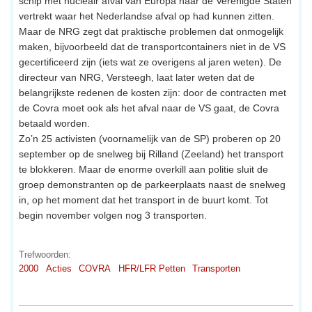
schip met nucleair afval van Europa naar de Verenigde Staten
vertrekt waar het Nederlandse afval op had kunnen zitten.
Maar de NRG zegt dat praktische problemen dat onmogelijk
maken, bijvoorbeeld dat de transportcontainers niet in de VS
gecertificeerd zijn (iets wat ze overigens al jaren weten). De
directeur van NRG, Versteegh, laat later weten dat de
belangrijkste redenen de kosten zijn: door de contracten met
de Covra moet ook als het afval naar de VS gaat, de Covra
betaald worden.
Zo’n 25 activisten (voornamelijk van de SP) proberen op 20
september op de snelweg bij Rilland (Zeeland) het transport
te blokkeren. Maar de enorme overkill aan politie sluit de
groep demonstranten op de parkeerplaats naast de snelweg
in, op het moment dat het transport in de buurt komt. Tot
begin november volgen nog 3 transporten.
Trefwoorden:
2000
Acties
COVRA
HFR/LFR Petten
Transporten