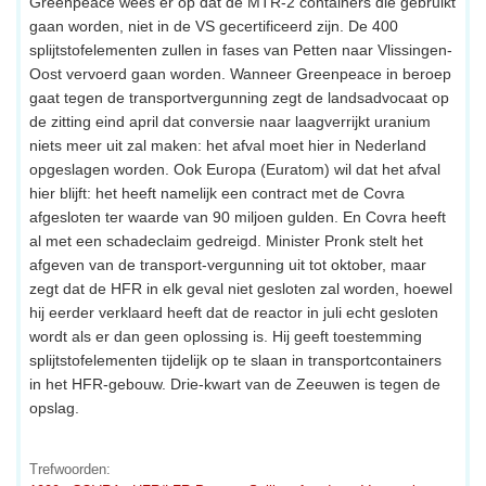
Greenpeace wees er op dat de MTR-2 containers die gebruikt
gaan worden, niet in de VS gecertificeerd zijn. De 400
splijtstofelementen zullen in fases van Petten naar Vlissingen-
Oost vervoerd gaan worden. Wanneer Greenpeace in beroep
gaat tegen de transportvergunning zegt de landsadvocaat op
de zitting eind april dat conversie naar laagverrijkt uranium
niets meer uit zal maken: het afval moet hier in Nederland
opgeslagen worden. Ook Europa (Euratom) wil dat het afval
hier blijft: het heeft namelijk een contract met de Covra
afgesloten ter waarde van 90 miljoen gulden. En Covra heeft
al met een schadeclaim gedreigd. Minister Pronk stelt het
afgeven van de transport-vergunning uit tot oktober, maar
zegt dat de HFR in elk geval niet gesloten zal worden, hoewel
hij eerder verklaard heeft dat de reactor in juli echt gesloten
wordt als er dan geen oplossing is. Hij geeft toestemming
splijtstofelementen tijdelijk op te slaan in transportcontainers
in het HFR-gebouw. Drie-kwart van de Zeeuwen is tegen de
opslag.
Trefwoorden: