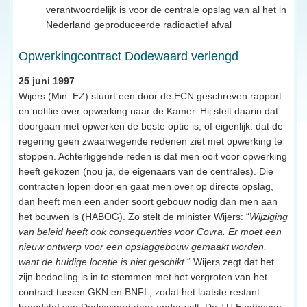
verantwoordelijk is voor de centrale opslag van al het in
Nederland geproduceerde radioactief afval
Opwerkingcontract Dodewaard verlengd
25 juni 1997
Wijers (Min. EZ) stuurt een door de ECN geschreven rapport
en notitie over opwerking naar de Kamer. Hij stelt daarin dat
doorgaan met opwerken de beste optie is, of eigenlijk: dat de
regering geen zwaarwegende redenen ziet met opwerking te
stoppen. Achterliggende reden is dat men ooit voor opwerking
heeft gekozen (nou ja, de eigenaars van de centrales). Die
contracten lopen door en gaat men over op directe opslag,
dan heeft men een ander soort gebouw nodig dan men aan
het bouwen is (HABOG). Zo stelt de minister Wijers: “
Wijziging
van beleid heeft ook consequenties voor Covra. Er moet een
nieuw ontwerp voor een opslaggebouw gemaakt worden,
want de huidige locatie is niet geschikt.
“ Wijers zegt dat het
zijn bedoeling is in te stemmen met het vergroten van het
contract tussen GKN en BNFL, zodat het laatste restant
brandstof van Dodewaard daar onder valt. De TU Eindhoven