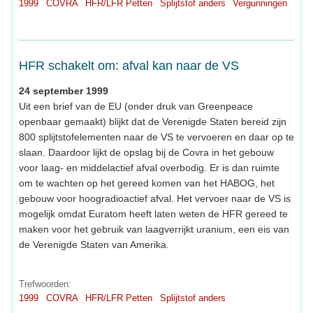
1999
COVRA
HFR/LFR Petten
Splijtstof anders
Vergunningen
HFR schakelt om: afval kan naar de VS
24 september 1999
Uit een brief van de EU (onder druk van Greenpeace
openbaar gemaakt) blijkt dat de Verenigde Staten bereid zijn
800 splijtstofelementen naar de VS te vervoeren en daar op te
slaan. Daardoor lijkt de opslag bij de Covra in het gebouw
voor laag- en middelactief afval overbodig. Er is dan ruimte
om te wachten op het gereed komen van het HABOG, het
gebouw voor hoogradioactief afval. Het vervoer naar de VS is
mogelijk omdat Euratom heeft laten weten de HFR gereed te
maken voor het gebruik van laagverrijkt uranium, een eis van
de Verenigde Staten van Amerika.
Trefwoorden:
1999
COVRA
HFR/LFR Petten
Splijtstof anders