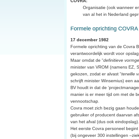
COVRA:
Organisatie (ook wanneer er 
van al het in Nederland gepr
Formele oprichting COVRA
17 december 1982
Formele oprichting van de Covra B.
verantwoordelijk wordt voor opslag
Maar omdat de “
definitieve vormg
minister van VROM (namens EZ, S
gekozen, zodat er alvast “
terwille 
schrijft minister Winsemius) een 
BV houdt in dat de ‘projectmanager
manier is er meer tijd om met de 
vennootschap.
Covra moet zich bezig gaan houden
gebruiker of producent daarvan afs
van het afval (dus ook eindopslag)
Het eerste Covra personeel begint 
(bij ongeveer 300 instellingen –zie