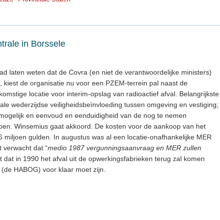
trale in Borssele
d laten weten dat de Covra (en niet de verantwoordelijke ministers)
n, kiest de organisatie nu voor een PZEM-terrein pal naast de
komstige locatie voor interim-opslag van radioactief afval. Belangrijkste
ale wederzijdse veiligheidsbeïnvloeding tussen omgeving en vestiging;
 mogelijk en eenvoud en eenduidigheid van de nog te nemen
ppen. Winsemius gaat akkoord. De kosten voor de aankoop van het
6 miljoen gulden. In augustus was al een locatie-onafhankelijke MER
 verwacht dat “
medio 1987 vergunningsaanvraag en MER zullen
t dat in 1990 het afval uit de opwerkingsfabrieken terug zal komen
 (de HABOG) voor klaar moet zijn.