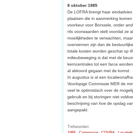
8 oktober 1985
De LOFRA brengt haar eindadvies u
plaatsen die in aanmerking komen al
voorkeur voor Borssele, onder and
rits voorwaarden stelt voordat ze a
moeilijkheden te verwachten, maar
overwinnen zijn dan de bestuurlij
totale kosten worden geschat op 45
milieubeweging is dat met de keuz
kerncentrales tot een farce word
al akkoord gegaan met de komst.
In augustus is al een locatieonafh
Voorlopige Commissie MER de minist
veel te optimistisch over de mogeli
gebruik en bij storingen niet vol
beschrijving van hoe de opslag v
aangepakt.
Trefwoorden:
1985
Commissie
COVRA
Locatie