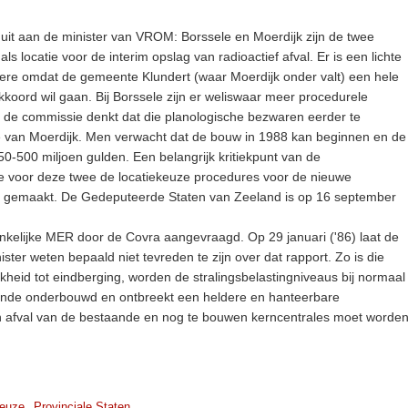
it aan de minister van VROM: Borssele en Moerdijk zijn de twee
s locatie voor de interim opslag van radioactief afval. Er is een lichte
ere omdat de gemeente Klundert (waar Moerdijk onder valt) een hele
kkoord wil gaan. Bij Borssele zijn er weliswaar meer procedurele
 de commissie denkt dat die planologische bezwaren eerder te
ke van Moerdijk. Men verwacht dat de bouw in 1988 kan beginnen en de
0-500 miljoen gulden. Een belangrijk kritiekpunt van de
e voor deze twee de locatiekeuze procedures voor de nieuwe
en gemaakt. De Gedeputeerde Staten van Zeeland is op 16 september
ankelijke MER door de Covra aangevraagd. Op 29 januari ('86) laat de
er weten bepaald niet tevreden te zijn over dat rapport. Zo is die
jkheid tot eindberging, worden de stralingsbelastingniveaus bij normaal
doende onderbouwd en ontbreekt een heldere en hanteerbare
an afval van de bestaande en nog te bouwen kerncentrales moet worde
keuze
Provinciale Staten