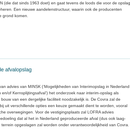
N (die dat sinds 1963 doet) en gaat tevens de loods die voor de opsla
 beheren. Een nieuwe aandelenstructuur, waarin ook de producenten
de grond komen.
le afvalopslag
 van advies van MINSK (‘Mogelijkheden van Interimopslag in Nederland
 en/of Kernsplijtingsafval’) het onderzoek naar interim-opslag als
ouw van een dergelijke faciliteit noodzakelijk is. De Covra zal de
bij uit verschillende opties een keuze gemaakt dient te worden, vooral
he overwegingen. Voor de vestigingsplaats zal LOFRA advies
 bedoeling dat al het in Nederland geproduceerde afval (dus ook laag-
e terrein opgeslagen zal worden onder verantwoordelijkheid van Covra.