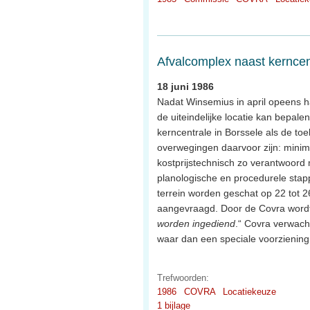
Afvalcomplex naast kerncen
18 juni 1986
Nadat Winsemius in april opeens ha
de uiteindelijke locatie kan bepale
kerncentrale in Borssele als de toe
overwegingen daarvoor zijn: minim
kostprijstechnisch zo verantwoord
planologische en procedurele sta
terrein worden geschat op 22 tot 2
aangevraagd. Door de Covra wordt
worden ingediend
.“ Covra verwach
waar dan een speciale voorziening
Trefwoorden:
1986
COVRA
Locatiekeuze
1 bijlage