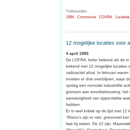
Trefwoorden:
1984
Commissie
COVRA
Locatie
12 mogelijke locaties voor 
4 april 1985
De LOFRA, beter bekend als de in
bekend met 12 mogelijke locaties 
radioactief afval. In februari waren
moeten er drie overblijven, waar 
opslag een normale industriële activ
grenzen aan woonbebouwing; het m
aanwezigheid van oppervlakte wate
hebben.
Er is veel kritiek op de lijst met 
“
Risico’s zijn er niet, griesmeel kan
laat hij weten. De 12 zijn: Maasv
(Moerdijk), Oosterhout, Raamsdonk