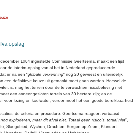
keuze
afvalopslag
 december 1984 ingestelde Commissie Geertsema, maakt een lijst
voor de interim-opslag van al het in Nederland geproduceerde
 dat er na een “
globale verkenning
“ nog 20 geweest en uiteindelijk
dan een definitieve keuze uit gemaakt moet gaan worden. Hoewel de
iteit is; mag het terrein door de te verwachten risicobeleving niet
oet een aaneengesloten terrein van 30 hectare zijn; en de
r voor lozing en koelwater; verder moet het een goede bereikbaarheid
12 locaties, de criteria en procedure. Geertsema reageert verbaasd:
 nog exploderen, maar dit afval niet. Totaal geen risico’s, totaal niet
”,
lakte, Sloegebied, Wychen, Drachten, Bergen op Zoom, Klundert
, Veendam, Delfzijl, Vlagtwedde en Hefshuizen.