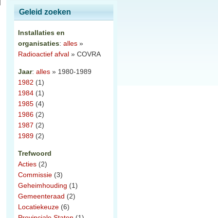
Geleid zoeken
Installaties en
organisaties
:
alles
»
Radioactief afval
» COVRA
Jaar
:
alles
» 1980-1989
1982
(1)
1984
(1)
1985
(4)
1986
(2)
1987
(2)
1989
(2)
Trefwoord
Acties
(2)
Commissie
(3)
Geheimhouding
(1)
Gemeenteraad
(2)
Locatiekeuze
(6)
Provinciale Staten
(1)