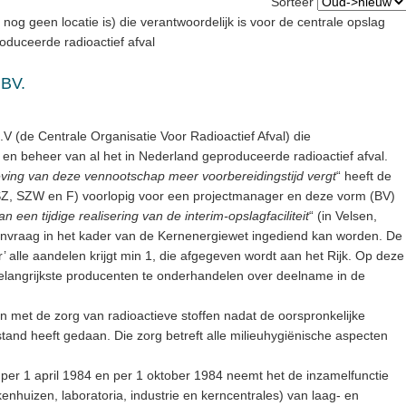
Sorteer
nog geen locatie is) die verantwoordelijk is voor de centrale opslag
oduceerde radioactief afval
 BV.
V (de Centrale Organisatie Voor Radioactief Afval) die
 en beheer van al het in Nederland geproduceerde radioactief afval.
eving van deze vennootschap meer voorbereidingstijd vergt
“ heeft de
Z, SZW en F) voorlopig voor een projectmanager en deze vorm (BV)
van een tijdige realisering van de interim-opslagfaciliteit
“ (in Velsen,
aanvraag in het kader van de Kernenergiewet ingediend kan worden. De
’ alle aandelen krijgt min 1, die afgegeven wordt aan het Rijk. Op deze
belangrijkste producenten te onderhandelen over deelname in de
 met de zorg van radioactieve stoffen nadat de oorspronkelijke
tand heeft gedaan. Die zorg betreft alle milieuhygiënische aspecten
.
per 1 april 1984 en per 1 oktober 1984 neemt het de inzamelfunctie
kenhuizen, laboratoria, industrie en kerncentrales) van laag- en