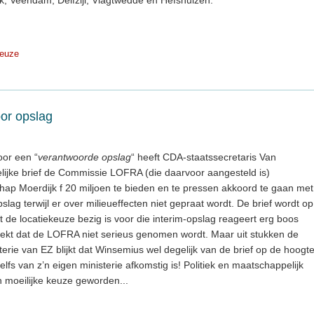
keuze
oor opslag
oor een “
verantwoorde opslag
“ heeft CDA-staatssecretaris Van
elijke brief de Commissie LOFRA (die daarvoor aangesteld is)
hap Moerdijk f 20 miljoen te bieden en te pressen akkoord te gaan met
slag terwijl er over milieueffecten niet gepraat wordt. De brief wordt op
 de locatiekeuze bezig is voor die interim-opslag reageert erg boos
wekt dat de LOFRA niet serieus genomen wordt. Maar uit stukken de
terie van EZ blijkt dat Winsemius wel degelijk van de brief op de hoogt
lfs van z’n eigen ministerie afkomstig is! Politiek en maatschappelijk
n moeilijke keuze geworden...