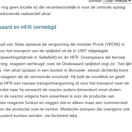
Sorteer
nog geen locatie is) die verantwoordelijk is voor de centrale opslag
oduceerde radioactief afval
aard en HFR vernietigd
aad van State opnieuw de vergunning die minister Pronk (VROM) in
 het transport van de splijtstof uit de in 1997 stilgelegde
pwerkingsfabriek in Sellafield) en de HFR. Greenpeace die beroep
ng, reageert verheugd; over de Dodewaard splijtstof zegt ze: “
het lijkt
 –het afval opslaan in een bunker in Borssele- steeds dichterbij komt.
 reageert als de vermoorde onschuld. Hij luidt de noodklok en geeft
 de HFR een nieuwe transportvergunning af voor het transport naar de
omdat naar hij verwacht de reactor anders binnenkort moet sluiten
 de reactor volgens hem essentieel is voor de productie van
ties reageren furieus en zeggen dat er alleen maar een commercieel
ij om die productie over te nemen. Medische isotopen die overigens ook
uceerd kunnen worden, zie factsheet laka.