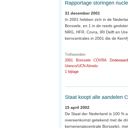
Rapportage storingen nuclea
31 december 2001
In 2001 hebben zich in de Nederlan
Borssele, en 1 in de reeds geslote
NRG, HFR, Covra, IRI Delft en Urenco
kerncentrales in 2001 die de Kern
Trefwoorden:
2001
Borssele
COVRA
Dodewaard
Urenco/UCN Almelo
1 bijlage
Staat koopt alle aandelen 
15 april 2002
De Staat der Nederland is 100 % a
overeenkomst getekend met de dri
kernenergiecentrale Borssele), m