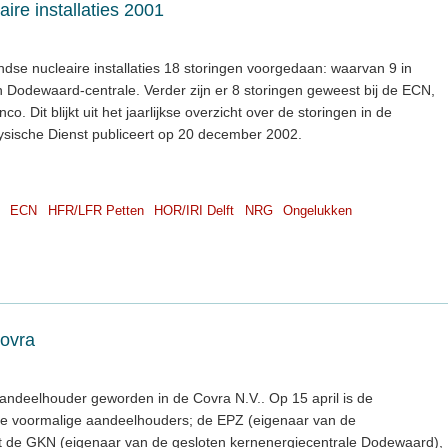
ire installaties 2001
dse nucleaire installaties 18 storingen voorgedaan: waarvan 9 in
n Dodewaard-centrale. Verder zijn er 8 storingen geweest bij de ECN,
. Dit blijkt uit het jaarlijkse overzicht over de storingen in de
fysische Dienst publiceert op 20 december 2002.
ECN
HFR/LFR Petten
HOR/IRI Delft
NRG
Ongelukken
Covra
andeelhouder geworden in de Covra N.V.. Op 15 april is de
e voormalige aandeelhouders; de EPZ (eigenaar van de
et de GKN (eigenaar van de gesloten kernenergiecentrale Dodewaard),