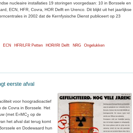
dse nucleaire installaties 19 storingen voorgedaan: 10 in Borssele en
rd, ECN, HFR, Covra, HOR Delft en Urenco. Dit blijkt uit het jaarlijkse
kerncentrales in 2002 dat de Kernfysische Dienst publiceert op 23
ECN
HFR/LFR Petten
HOR/IRI Delft
NRG
Ongelukken
t eerste afval
ciliteit voor hoogradioactief
 de Covra in Borssele. Het
bouw (met E=MC
op de
2
van het afval dat terug komt
 Borssele en Dodewaard hun