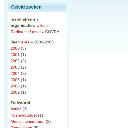
Geleid zoeken
Installaties en
organisaties
:
alles
»
Radioactief afval
» COVRA
Jaar
:
alles
» 2000-2009
2000
(3)
2001
(1)
2002
(2)
2003
(2)
2004
(3)
2005
(1)
2008
(1)
2009
(1)
Trefwoord
Acties
(3)
Kosten/budget
(1)
Medische isotopen
(2)
Ongelukken
(8)