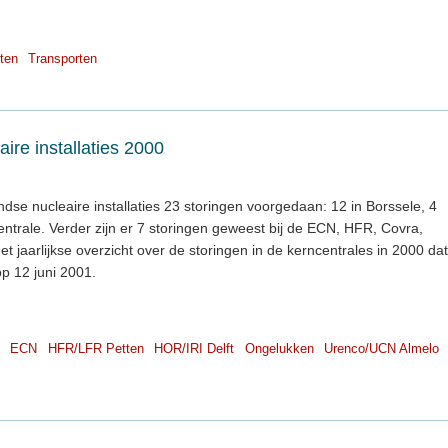
ten
Transporten
ire installaties 2000
dse nucleaire installaties 23 storingen voorgedaan: 12 in Borssele, 4
ntrale. Verder zijn er 7 storingen geweest bij de ECN, HFR, Covra,
het jaarlijkse overzicht over de storingen in de kerncentrales in 2000 dat
op 12 juni 2001.
ECN
HFR/LFR Petten
HOR/IRI Delft
Ongelukken
Urenco/UCN Almelo