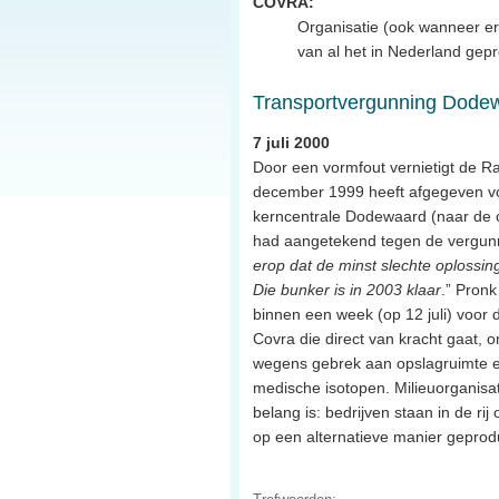
COVRA:
Organisatie (ook wanneer er 
van al het in Nederland gepr
Transportvergunning Dodew
7 juli 2000
Door een vormfout vernietigt de R
december 1999 heeft afgegeven voor
kerncentrale Dodewaard (naar de o
had aangetekend tegen de vergunni
erop dat de minst slechte oplossing
Die bunker is in 2003 klaar
.” Pronk
binnen een week (op 12 juli) voor
Covra die direct van kracht gaat, 
wegens gebrek aan opslagruimte en
medische isotopen. Milieuorganisa
belang is: bedrijven staan in de r
op een alternatieve manier geprod