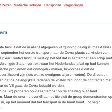
 Petten
Medische isotopen
Transporten
Vergunningen
ovra
e besluit dat de in allerijl afgegeven vergunning geldig is, maakt NRG
september het eerste transport naar de Covra plaats zal vinden van
lear Control Institute wijst op het feit dat in september een schip met
 Verenigde Staten vertrekt waar het Nederlandse afval op had kunnen
tische problemen dat onmogelijk maken, bijvoorbeeld dat de
certificeerd zijn (iets wat ze overigens al jaren weten). De directeur
en dat de belangrijkste redenen de kosten zijn: door de contracten met
aar de VS gaat, de Covra betaald worden.
an de SP) proberen op 20 september op de snelweg bij Rilland
en. Maar de enorme overkill aan politie sluit de groep demonstranten o
in, op het moment dat het transport in de buurt komt. Tot begin
n.