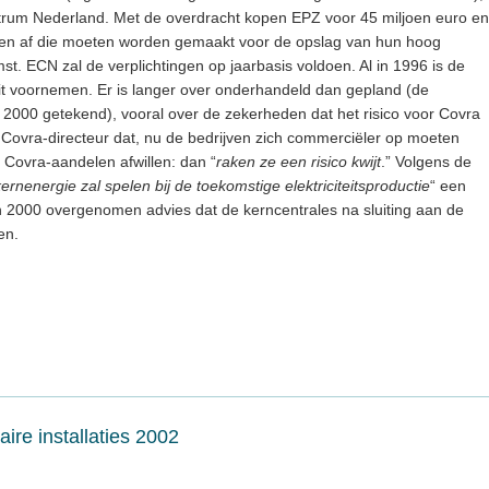
rum Nederland. Met de overdracht kopen EPZ voor 45 miljoen euro en
sten af die moeten worden gemaakt voor de opslag van hun hoog
mst. ECN zal de verplichtingen op jaarbasis voldoen. Al in 1996 is de
t voornemen. Er is langer over onderhandeld dan gepland (de
er 2000 getekend), vooral over de zekerheden dat het risico voor Covra
e Covra-directeur dat, nu de bedrijven zich commerciëler op moeten
de Covra-aandelen afwillen: dan “
raken ze een risico kwijt
.” Volgens de
kernenergie zal spelen bij de toekomstige elektriciteitsproductie
“ een
in 2000 overgenomen advies dat de kerncentrales na sluiting aan de
en.
ire installaties 2002