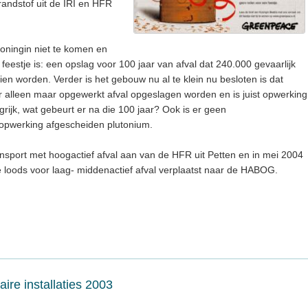
randstof uit de IRI en HFR
oningin niet te komen en
feestje is: een opslag voor 100 jaar van afval dat 240.000 gevaarlijk
gezien worden. Verder is het gebouw nu al te klein nu besloten is dat
 er alleen maar opgewerkt afval opgeslagen worden en is juist opwerking
grijk, wat gebeurt er na die 100 jaar? Ook is er geen
e opwerking afgescheiden plutonium.
nsport met hoogactief afval aan van de HFR uit Petten en in mei 2004
de loods voor laag- middenactief afval verplaatst naar de HABOG.
ire installaties 2003