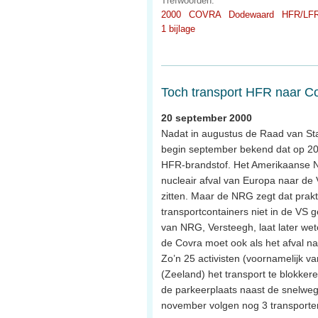
Trefwoorden:
2000
COVRA
Dodewaard
HFR/LFR
1 bijlage
Toch transport HFR naar C
20 september 2000
Nadat in augustus de Raad van Stat
begin september bekend dat op 20 
HFR-brandstof. Het Amerikaanse Nuc
nucleair afval van Europa naar de
zitten. Maar de NRG zegt dat prak
transportcontainers niet in de VS ge
van NRG, Versteegh, laat later wet
de Covra moet ook als het afval n
Zo’n 25 activisten (voornamelijk v
(Zeeland) het transport te blokker
de parkeerplaats naast de snelweg 
november volgen nog 3 transporte