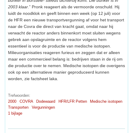
bunker in Borssele- steeds dichterbij komt. Die bunker is in
2003 klaar
.” Pronk reageert als de vermoorde onschuld. Hij
luidt de noodklok en geeft binnen een week (op 12 juli) voor
de HFR een nieuwe transportvergunning af voor het transport
naar de Covra die direct van kracht gaat, omdat naar hij
verwacht de reactor anders binnenkort moet sluiten wegens
gebrek aan opslagruimte en de reactor volgens hem
essentieel is voor de productie van medische isotopen.
Milieuorganisaties reageren furieus en zeggen dat er alleen
maar een commercieel belang is: bedrijven staan in de rij om
die productie over te nemen. Medische isotopen die overigens
ook op een alternatieve manier geproduceerd kunnen
worden, zie factsheet laka.
Trefwoorden:
2000
COVRA
Dodewaard
HFR/LFR Petten
Medische isotopen
Transporten
Vergunningen
1 bijlage