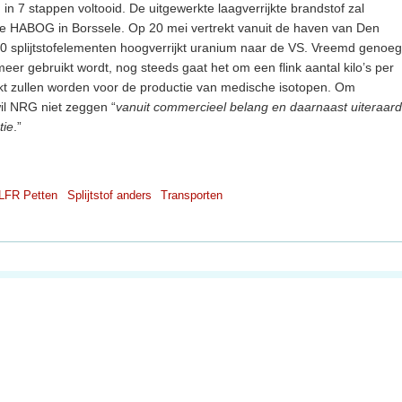
n 7 stappen voltooid. De uitgewerkte laagverrijkte brandstof zal
 de HABOG in Borssele. Op 20 mei vertrekt vanuit de haven van Den
10 splijtstofelementen hoogverrijkt uranium naar de VS. Vreemd genoeg
eer gebruikt wordt, nog steeds gaat het om een flink aantal kilo’s per
ikt zullen worden voor de productie van medische isotopen. Om
il NRG niet zeggen “
vanuit commercieel belang en daarnaast uiteraard
tie
.”
LFR Petten
Splijtstof anders
Transporten