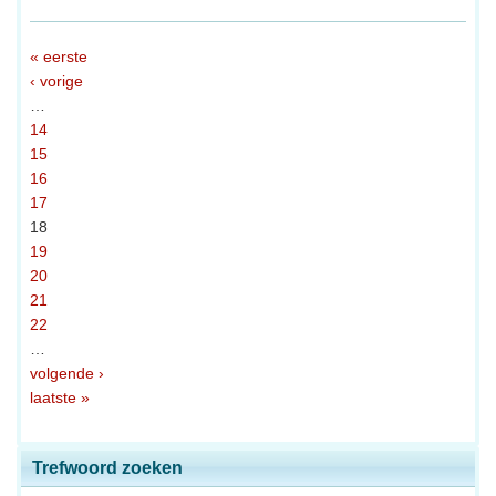
« eerste
‹ vorige
…
14
15
16
17
18
19
20
21
22
…
volgende ›
laatste »
Trefwoord zoeken