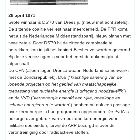
28 april 1971
Grote winnaar is DS’70 van Drees jr. (nieuw met acht zetels).
De zittende coalitie verliest haar meerderheid. De PPR komt,
net als de Nederlandse Middenstandspartij, nieuw binnen met
twee zetels. Door DS'70 bij de zittende combinatie te
betrekken, kan in juli het kabinet-Biesheuvel worden gevormd.
Bij deze verkiezingen is voor het eerst de opkomstplicht
afgeschaft.
De CPN (alleen tegen Urenco waarin Nederland samenwerkt
met de Bondsrepubliek), D66 (“
krachtige sanering van de
lopende projecten op het gebied van maatschappelijke
toepassing van nucleaire energie is dringend noodzakelijk
”)
en de VVD (“
kernenergie beloofd een rijke, goedkope en
schone energiebron te worden
“) hebben nu ook een passage
over kernenergie in hun programma opgenomen. De PvdA is
bezorgd over gebruik van vreedzame kernenergie voor
militaire doeleinden, terwijl de ARP bezorgd is over de
verontreiniging door radioactieve stoffen.