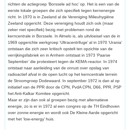
richten de actiegroep ‘Borssele ad hoc’ op. Het is een van de
eerste lokale groepen die zich specifiek tegen kernenergie
richt. In 1970 is in Zeeland al de Vereniging Milieuhygiëne
Zeeland opgericht. Deze vereniging houdt zich ook (maar
zeker niet specifiek) bezig met problemen rond de
kerncentrale in Borssele. In Almelo is, als uitvloeisel van de in
1969 opgerichte werkgroep ‘Ultracentrifuge’ al in 1970 ‘Urania’
ontstaan die zich zeer kritisch opstelt ten opzichte van de
verrijkingsfabriek en in Arnhem ontstaat in 1973 ‘Paarse
September’ die protesteert tegen de KEMA-reactor. In 1974
ontstaat naar aanleiding van de onrust over opslag van
radioactief afval in de open lucht op het kerncentrale terrein
de Stroomgroep Dodewaard. In september 1972 is dan al op
initiatief van de PPR door de CPN, PvdA CPN, D66, PPR, PSP
het Anti-Kalkar Komitee opgericht.
Maar er zijn dan ook al groepen bezig met alternatieve
energie, zo is er in 1972 al een congres op de TH Eindhoven
over zonne-energie en wordt ook De Kleine Aarde opgericht
met het ‘low-energy’ huis.