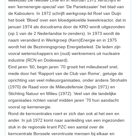
een ‘kernenergie-special’ van ‘De Paniekzaaier’ het blad van
de Kabouters. In 1972 schrijft werkgroep-lid Roel van Duijn
het boek ‘Bloed’ over een bloedgekoelde kweekreactor, dat in
januari 1974 als docudrama door de KRO wordt uitgezonden
(op 1 van de 2 Nederlandse tv-zenders). In 1973 wordt de
naam veranderd in Werkgroep (Kern)Energie en in 1975
wordt het de Bezinningsgroep Energiebeleid. De leden zijn
vooral wetenschappers en (oud) werknemers uit nucleaire
industrie (RCN en Dodewaard).
Eind jaren ‘60, begin jaren ‘70 groeit het milieubesef snel,
mede door het ‘Rapport van de Club van Rome’, getuige de
oprichting van veel milieuorganisaties, onder andere Strohalm
(1970) de Raad voor de Milieudefensie (begin 1971) en
Stichting Natuur en Milieu (1972). Veel van die landelijke
organisaties richten vanaf midden jaren ’70 hun aandacht
vooral op kernenergie.
Rond de kerncentrales roert er zich dan ook al het een en
ander. In juli 1972 komt naar aanleiding van een ingezonden
stuk in de regionale krant PZC een aantal over de
kerncentrale Borssele verontruste mensen bij elkaar en