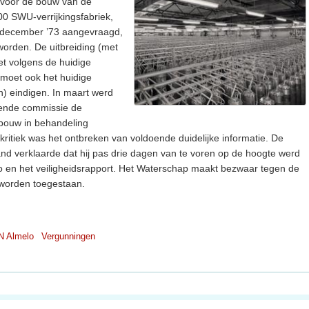
 voor de bouw van de
0 SWU-verrijkingsfabriek,
4 december ’73 aangevraagd,
orden. De uitbreiding (met
et volgens de huidige
n moet ook het huidige
n) eindigen. In maart werd
llende commissie de
ouw in behandeling
ritiek was het ontbreken van voldoende duidelijke informatie. De
nd verklaarde dat hij pas drie dagen van te voren op de hoogte werd
 en het veiligheidsrapport. Het Waterschap maakt bezwaar tegen de
 worden toegestaan.
N Almelo
Vergunningen