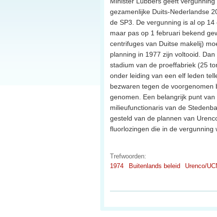
Minister Lubbers geeft vergunning
gezamenlijke Duits-Nederlandse 20
de SP3. De vergunning is al op 1
maar pas op 1 februari bekend gew
centrifuges van Duitse makelij) mo
planning in 1977 zijn voltooid. Da
stadium van de proeffabriek (25 to
onder leiding van een elf leden te
bezwaren tegen de voorgenomen b
genomen. Een belangrijk punt van k
milieufunctionaris van de Stedenba
gesteld van de plannen van Urenco
fluorlozingen die in de vergunning
Trefwoorden:
1974
Buitenlands beleid
Urenco/UC