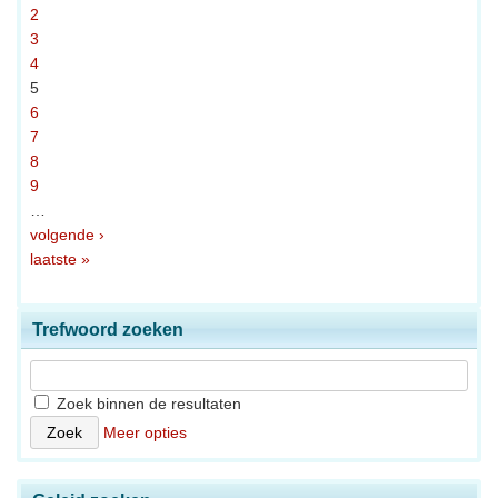
2
3
4
5
6
7
8
9
…
volgende ›
laatste »
Trefwoord zoeken
Zoek binnen de resultaten
Meer opties