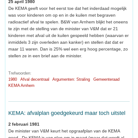
25 april 1980
De KEMA geeft voor het eerst toe dat het inderdaad mogelijk
was voor kinderen om op en in de kuilen met begraven
radioactief afval te spelen. B&W van Arnhem blijkt het oneens
te zijn met de stelling van de minister van V&M dat er 21
kinderen met afval uit de kuilen gespeeld hebben (waarvan er
inmiddels 3 zijn overleden aan kanker) en stellen dat dat er
maar 11 waren. Dan is 25% wel een erg hoog percentage, zo
stellen ze in een brief aan de minister.
Trefwoorden:
1980
Afval decentraal
Argumenten: Straling
Gemeenteraad
KEMA Arnhem
KEMA: afvalplan goedgekeurd maar toch uitstel
2 februari 1981
De minister van V&M keurt het opgraafplan van de KEMA
goed.. De KEMA is van plan om in maart (maar dat wordt al