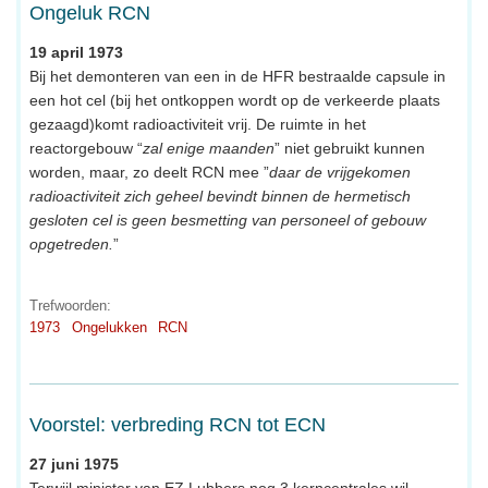
Ongeluk RCN
19 april 1973
Bij het demonteren van een in de HFR bestraalde capsule in
een hot cel (bij het ontkoppen wordt op de verkeerde plaats
gezaagd)komt radioactiviteit vrij. De ruimte in het
reactorgebouw “
zal enige maanden
” niet gebruikt kunnen
worden, maar, zo deelt RCN mee ”
daar de vrijgekomen
radioactiviteit zich geheel bevindt binnen de hermetisch
gesloten cel is geen besmetting van personeel of gebouw
opgetreden.
”
Trefwoorden:
1973
Ongelukken
RCN
Voorstel: verbreding RCN tot ECN
27 juni 1975
Terwijl minister van EZ Lubbers nog 3 kerncentrales wil