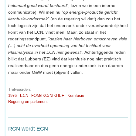
helemaal goed wordt bestuurd”
, lezen we in een interne
communicatie). Wil men nu
“op energie-productie gericht
kernfusie-onderzoek”
(en de regering wil dat!) dan zou het
toch logisch zijn dat het onderzoek onder verantwoordelijkheid
komt van het ECN, vindt men. Maar, zo staat in het
regeringsstandpunt,
“gezien haar hierboven omschreven visie
(…) acht de overheid opneming van het Instituut voor
Plasmafysica in het ECN niet gewenst”
. Achterliggende reden
blijkt dat Lubbers (EZ) vind dat kernfusie nog niet praktisch
realiseerbaar en dus geen energie-onderzoek is en daarom
maar onder O&W moet (blijven) vallen.
Trefwoorden:
1976
ECN
FOM/IKO/NIKHEF
Kernfusie
Regering en parlement
RCN wordt ECN