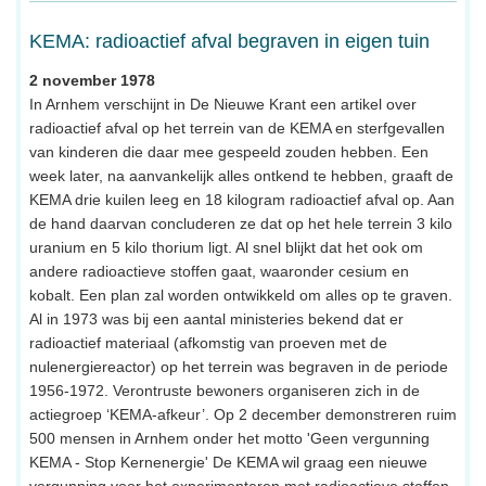
KEMA: radioactief afval begraven in eigen tuin
2 november 1978
In Arnhem verschijnt in De Nieuwe Krant een artikel over
radioactief afval op het terrein van de KEMA en sterfgevallen
van kinderen die daar mee gespeeld zouden hebben. Een
week later, na aanvankelijk alles ontkend te hebben, graaft de
KEMA drie kuilen leeg en 18 kilogram radioactief afval op. Aan
de hand daarvan concluderen ze dat op het hele terrein 3 kilo
uranium en 5 kilo thorium ligt. Al snel blijkt dat het ook om
andere radioactieve stoffen gaat, waaronder cesium en
kobalt. Een plan zal worden ontwikkeld om alles op te graven.
Al in 1973 was bij een aantal ministeries bekend dat er
radioactief materiaal (afkomstig van proeven met de
nulenergiereactor) op het terrein was begraven in de periode
1956-1972. Verontruste bewoners organiseren zich in de
actiegroep ‘KEMA-afkeur’. Op 2 december demonstreren ruim
500 mensen in Arnhem onder het motto 'Geen vergunning
KEMA - Stop Kernenergie' De KEMA wil graag een nieuwe