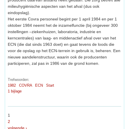
producent daarvan afstand heeft gedaan. Die zorg betreft alle
milieuhygiënische aspecten van het afval (dus ook
eindopslag).
Het eerste Covra personeel begint per 1 april 1984 en per 1
oktober 1984 neemt het de inzamelfunctie (bij ongeveer 300
instellingen –ziekenhuizen, laboratoria, industrie en
kerncentrales) van laag- en middenactief afval over van het
ECN (die dat sinds 1963 doet) en gaat tevens de loods die
voor de opslag op het ECN-terrein in gebruik is, beheren. Een
nieuwe aandelenstructuur, waarin ook de producenten
participeren, zal pas in 1986 van de grond komen.
Trefwoorden:
1982
COVRA
ECN
Start
1 bijlage
1
2
volgende ›