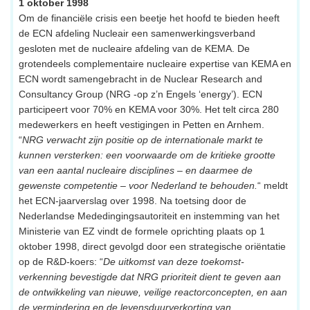
1 oktober 1998
Om de financiële crisis een beetje het hoofd te bieden heeft
de ECN afdeling Nucleair een samenwerkingsverband
gesloten met de nucleaire afdeling van de KEMA. De
grotendeels complementaire nucleaire expertise van KEMA en
ECN wordt samengebracht in de Nuclear Research and
Consultancy Group (NRG -op z’n Engels ‘energy’). ECN
participeert voor 70% en KEMA voor 30%. Het telt circa 280
medewerkers en heeft vestigingen in Petten en Arnhem.
“
NRG verwacht zijn positie op de internationale markt te
kunnen versterken: een voorwaarde om de kritieke grootte
van een aantal nucleaire disciplines – en daarmee de
gewenste competentie – voor Nederland te behouden.
“ meldt
het ECN-jaarverslag over 1998. Na toetsing door de
Nederlandse Mededingingsautoriteit en instemming van het
Ministerie van EZ vindt de formele oprichting plaats op 1
oktober 1998, direct gevolgd door een strategische oriëntatie
op de R&D-koers: “
De uitkomst van deze toekomst-
verkenning bevestigde dat NRG prioriteit dient te geven aan
de ontwikkeling van nieuwe, veilige reactorconcepten, en aan
de vermindering en de levensduurverkorting van