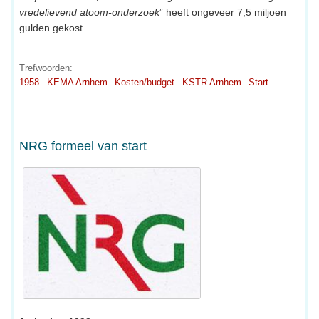
vredelievend atoom-onderzoek
” heeft ongeveer 7,5 miljoen
gulden gekost.
Trefwoorden:
1958
KEMA Arnhem
Kosten/budget
KSTR Arnhem
Start
NRG formeel van start