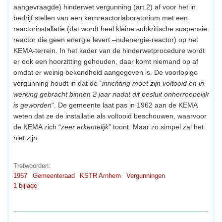
aangevraagde) hinderwet vergunning (art.2) af voor het in
bedrijf stellen van een kernreactorlaboratorium met een
reactorinstallatie (dat wordt heel kleine subkritische suspensie
reactor die geen energie levert –nulenergie-reactor) op het
KEMA-terrein. In het kader van de hinderwetprocedure wordt
er ook een hoorzitting gehouden, daar komt niemand op af
omdat er weinig bekendheid aangegeven is. De voorlopige
vergunning houdt in dat de “
inrichting moet zijn voltooid en in
werking gebracht binnen 2 jaar nadat dit besluit onherroepelijk
is geworden
“. De gemeente laat pas in 1962 aan de KEMA
weten dat ze de installatie als voltooid beschouwen, waarvoor
de KEMA zich “
zeer erkentelijk
” toont. Maar zo simpel zal het
niet zijn.
Trefwoorden:
1957
Gemeenteraad
KSTR Arnhem
Vergunningen
1 bijlage