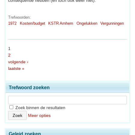
consequentie hebben (en toch ook weer niet).
Trefwoorden:
1972
Kosten/budget
KSTR Arnhem
Ongelukken
Vergunningen
1
2
volgende ›
laatste »
Trefwoord zoeken
Zoek binnen de resultaten
Meer opties
Geleid zoeken