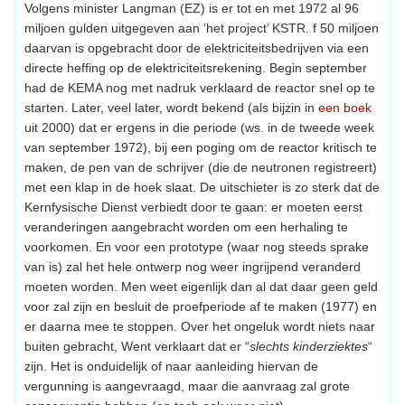
Volgens minister Langman (EZ) is er tot en met 1972 al 96
miljoen gulden uitgegeven aan ‘het project’ KSTR. f 50 miljoen
daarvan is opgebracht door de elektriciteitsbedrijven via een
directe heffing op de elektriciteitsrekening. Begin september
had de KEMA nog met nadruk verklaard de reactor snel op te
starten. Later, veel later, wordt bekend (als bijzin in
een boek
uit 2000) dat er ergens in die periode (ws. in de tweede week
van september 1972), bij een poging om de reactor kritisch te
maken, de pen van de schrijver (die de neutronen registreert)
met een klap in de hoek slaat. De uitschieter is zo sterk dat de
Kernfysische Dienst verbiedt door te gaan: er moeten eerst
veranderingen aangebracht worden om een herhaling te
voorkomen. En voor een prototype (waar nog steeds sprake
van is) zal het hele ontwerp nog weer ingrijpend veranderd
moeten worden. Men weet eigenlijk dan al dat daar geen geld
voor zal zijn en besluit de proefperiode af te maken (1977) en
er daarna mee te stoppen. Over het ongeluk wordt niets naar
buiten gebracht, Went verklaart dat er “
slechts kinderziektes
“
zijn. Het is onduidelijk of naar aanleiding hiervan de
vergunning is aangevraagd, maar die aanvraag zal grote