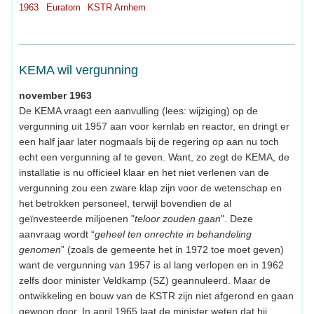
1963
Euratom
KSTR Arnhem
KEMA wil vergunning
november 1963
De KEMA vraagt een aanvulling (lees: wijziging) op de
vergunning uit 1957 aan voor kernlab en reactor, en dringt er
een half jaar later nogmaals bij de regering op aan nu toch
echt een vergunning af te geven. Want, zo zegt de KEMA, de
installatie is nu officieel klaar en het niet verlenen van de
vergunning zou een zware klap zijn voor de wetenschap en
het betrokken personeel, terwijl bovendien de al
geïnvesteerde miljoenen "
teloor zouden gaan
". Deze
aanvraag wordt “
geheel ten onrechte in behandeling
genomen
” (zoals de gemeente het in 1972 toe moet geven)
want de vergunning van 1957 is al lang verlopen en in 1962
zelfs door minister Veldkamp (SZ) geannuleerd. Maar de
ontwikkeling en bouw van de KSTR zijn niet afgerond en gaan
gewoon door. In april 1965 laat de minister weten dat hij