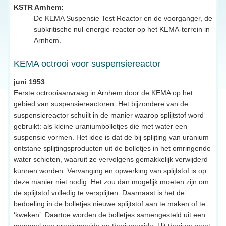
KSTR Arnhem:
De KEMA Suspensie Test Reactor en de voorganger, de
subkritische nul-energie-reactor op het KEMA-terrein in
Arnhem.
KEMA octrooi voor suspensiereactor
juni 1953
Eerste octrooiaanvraag in Arnhem door de KEMA op het
gebied van suspensiereactoren. Het bijzondere van de
suspensiereactor schuilt in de manier waarop splijtstof word
gebruikt: als kleine uraniumbolletjes die met water een
suspensie vormen. Het idee is dat de bij splijting van uranium
ontstane splijtingsproducten uit de bolletjes in het omringende
water schieten, waaruit ze vervolgens gemakkelijk verwijderd
kunnen worden. Vervanging en opwerking van splijtstof is op
deze manier niet nodig. Het zou dan mogelijk moeten zijn om
de splijtstof volledig te versplijten. Daarnaast is het de
bedoeling in de bolletjes nieuwe splijtstof aan te maken of te
‘kweken’. Daartoe worden de bolletjes samengesteld uit een
mengsel van uraniumoxide en thoriumoxide. Uit thorium moet