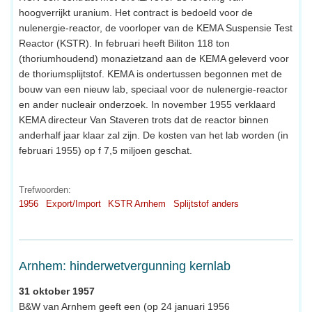
hoogverrijkt uranium. Het contract is bedoeld voor de
nulenergie-reactor, de voorloper van de KEMA Suspensie Test
Reactor (KSTR). In februari heeft Biliton 118 ton
(thoriumhoudend) monazietzand aan de KEMA geleverd voor
de thoriumsplijtstof. KEMA is ondertussen begonnen met de
bouw van een nieuw lab, speciaal voor de nulenergie-reactor
en ander nucleair onderzoek. In november 1955 verklaard
KEMA directeur Van Staveren trots dat de reactor binnen
anderhalf jaar klaar zal zijn. De kosten van het lab worden (in
februari 1955) op f 7,5 miljoen geschat.
Trefwoorden:
1956
Export/Import
KSTR Arnhem
Splijtstof anders
Arnhem: hinderwetvergunning kernlab
31 oktober 1957
B&W van Arnhem geeft een (op 24 januari 1956