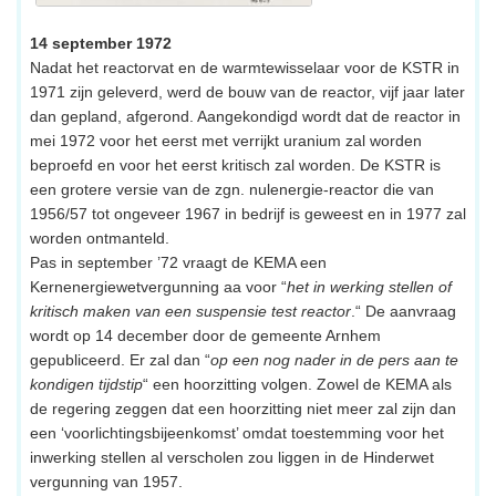
14 september 1972
Nadat het reactorvat en de warmtewisselaar voor de KSTR in
1971 zijn geleverd, werd de bouw van de reactor, vijf jaar later
dan gepland, afgerond. Aangekondigd wordt dat de reactor in
mei 1972 voor het eerst met verrijkt uranium zal worden
beproefd en voor het eerst kritisch zal worden. De KSTR is
een grotere versie van de zgn. nulenergie-reactor die van
1956/57 tot ongeveer 1967 in bedrijf is geweest en in 1977 zal
worden ontmanteld.
Pas in september ’72 vraagt de KEMA een
Kernenergiewetvergunning aa voor “
het in werking stellen of
kritisch maken van een suspensie test reactor
.“ De aanvraag
wordt op 14 december door de gemeente Arnhem
gepubliceerd. Er zal dan “
op een nog nader in de pers aan te
kondigen tijdstip
“ een hoorzitting volgen. Zowel de KEMA als
de regering zeggen dat een hoorzitting niet meer zal zijn dan
een ‘voorlichtingsbijeenkomst’ omdat toestemming voor het
inwerking stellen al verscholen zou liggen in de Hinderwet
vergunning van 1957.