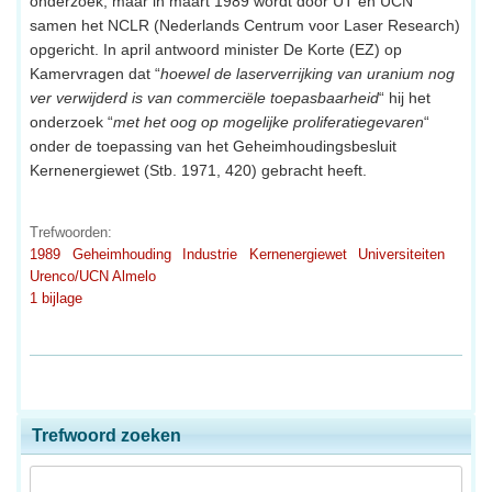
onderzoek, maar in maart 1989 wordt door UT en UCN
samen het NCLR (Nederlands Centrum voor Laser Research)
opgericht. In april antwoord minister De Korte (EZ) op
Kamervragen dat “
hoewel de laserverrijking van uranium nog
ver verwijderd is van commerciële toepasbaarheid
“ hij het
onderzoek “
met het oog op mogelijke proliferatiegevaren
“
onder de toepassing van het Geheimhoudingsbesluit
Kernenergiewet (Stb. 1971, 420) gebracht heeft.
Trefwoorden:
1989
Geheimhouding
Industrie
Kernenergiewet
Universiteiten
Urenco/UCN Almelo
1 bijlage
Trefwoord zoeken