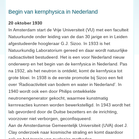
Begin van kernphysica in Nederland
20 oktober 1930
In Amsterdam start de Vrije Universiteit (VU) met een faculteit
Natuurkunde onder leiding van de dan 30 jarige en in Leiden
afgestudeerde hoogleraar G.J. Sizoo. In 1933 is het
Natuurkundig Laboratorium gereed en daar wordt natuurlijke
radioactiviteit bestudeerd. Het is een voor Nederland nieuw
onderwerp en het begin van de kernfysica in Nederland. Pas
na 1932, als het neutron is ontdekt, komt de kernfysica tot
grote bloei. In 1938 is de eerste promotie bij Sizoo een feit
over ‘Radioactiviteit van bodem en water in Nederland’. In
1940 wordt ook een door Philips ontwikkelde
neutronengenerator gekocht, waarmee kunstmatig
kernreacties kunnen worden bewerkstelligd. In 1943 wordt het
lab gevorderd door de Duitse bezetters en de inrichting,
voorzover niet verborgen, geconfisqueerd.
Aan de Amsterdamse Gemeentelijk Universiteit (UVA) doet J.
Clay onderzoek naar kosmische straling en komt daardoor
ook op het terrein van nucleaire methoden.