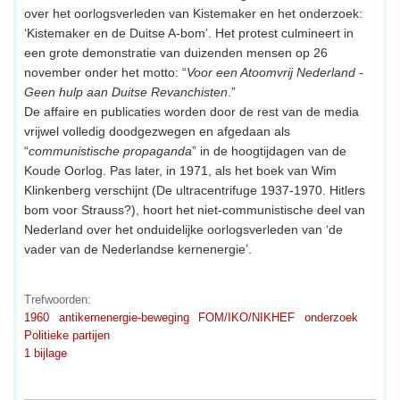
over het oorlogsverleden van Kistemaker en het onderzoek:
‘Kistemaker en de Duitse A-bom’. Het protest culmineert in
een grote demonstratie van duizenden mensen op 26
november onder het motto: “
Voor een Atoomvrij Nederland -
Geen hulp aan Duitse Revanchisten
.”
De affaire en publicaties worden door de rest van de media
vrijwel volledig doodgezwegen en afgedaan als
“
communistische propaganda
” in de hoogtijdagen van de
Koude Oorlog. Pas later, in 1971, als het boek van Wim
Klinkenberg verschijnt (De ultracentrifuge 1937-1970. Hitlers
bom voor Strauss?), hoort het niet-communistische deel van
Nederland over het onduidelijke oorlogsverleden van ‘de
vader van de Nederlandse kernenergie’.
Trefwoorden:
1960
antikernenergie-beweging
FOM/IKO/NIKHEF
onderzoek
Politieke partijen
1 bijlage