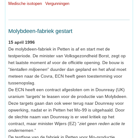
Medische isotopen
Vergunningen
Molybdeen-fabriek gestart
15 april 1996
De molybdeen-fabriek in Petten is af en start met de
testperiode. De minister van Volksgezondheid Borst, zegt op
het laatste moment af voor de officiële opening. De bouw is
“
tientallen miljoenen
“ duurder dan gepland en het afval moet
meteen naar de Covra, ECN heeft geen toestemming voor
tussenopslag.
De ECN heeft een contract afgesloten om in Dounreay (UK)
uranium ’targets’ te leasen voor de productie van Molybdeen.
Deze targets gaan dan ook weer terug naar Dounreay voor
opwerking, nadat er in Petten het Mo-99 is uitgehaald. Door
de slechte naam van Dounreay is er veel kritiek op het
contract, maar minister Wijers (EZ) “
ziet geen reden actie te
ondernemen
.“
De testfase van de fabriek in Petten voor Mo-productie