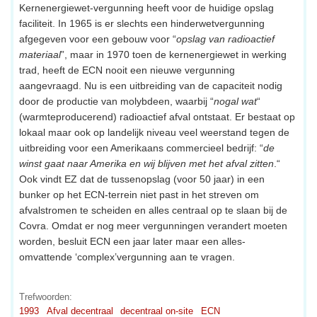
Kernenergiewet-vergunning heeft voor de huidige opslag
faciliteit. In 1965 is er slechts een hinderwetvergunning
afgegeven voor een gebouw voor “
opslag van radioactief
materiaal
”, maar in 1970 toen de kernenergiewet in werking
trad, heeft de ECN nooit een nieuwe vergunning
aangevraagd. Nu is een uitbreiding van de capaciteit nodig
door de productie van molybdeen, waarbij “
nogal wat
“
(warmteproducerend) radioactief afval ontstaat. Er bestaat op
lokaal maar ook op landelijk niveau veel weerstand tegen de
uitbreiding voor een Amerikaans commercieel bedrijf: “
de
winst gaat naar Amerika en wij blijven met het afval zitten
.“
Ook vindt EZ dat de tussenopslag (voor 50 jaar) in een
bunker op het ECN-terrein niet past in het streven om
afvalstromen te scheiden en alles centraal op te slaan bij de
Covra. Omdat er nog meer vergunningen verandert moeten
worden, besluit ECN een jaar later maar een alles-
omvattende ‘complex’vergunning aan te vragen.
Trefwoorden:
1993
Afval decentraal
decentraal on-site
ECN