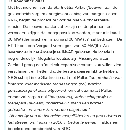
17 november 2009
Met het indienen van de Startnotitie Pallas ('Bouwen aan de
gezondheidszorg en energievoorziening van morgen') door
NRG, begint de procedure voor de nieuwe onderzoeks-
reactor. De nieuwe reactor zal, zo zijn nu de plannen, een
vermogen krijgen dat aangepast kan worden, maar minimaal
30 MW (thermisch) en maximaal 80 MW (th) zal bedragen. De
HFR heeft een 'vergund vermogen' van 50 MW(th). Als
leverancier is het Argentijnse INVAP gekozen; de locatie is
nog onduidelijk. Mogelijke locaties zijn Vlissingen, waar
Zeeland graag een 'nucleair expertisecentrum' zou willen zien
verschijnen, en Petten dat de beste papieren lijkt te hebben.
NRG schrijft in de Startnotitie dat met Pallas "
de productie van
isotopen voor medische toepassingen (zal) worden
gewaarborgd of zelfs uitgebreid
" en dat daarnaast Pallas
ervoor zal zorgen dat "
hoogwaardig wetenschappelijk en
toegepast (nucleair) onderzoek in stand kan worden
gehouden en verder kan worden uitgebreid
."
"
Afhankelijk van de financiële mogelijkheden en procedures is
het streven om Pallas in 2016 in bedrijf te nemen
", aldus een
begeleidend persbericht van NRG.