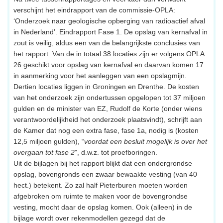
verschijnt het eindrapport van de commissie-OPLA:
‘Onderzoek naar geologische opberging van radioactief afval
in Nederland’. Eindrapport Fase 1. De opslag van kernafval in
zout is veilig, aldus een van de belangrijkste conclusies van
het rapport. Van de in totaal 38 locaties zijn er volgens OPLA
26 geschikt voor opslag van kernafval en daarvan komen 17
in aanmerking voor het aanleggen van een opslagmijn.
Dertien locaties liggen in Groningen en Drenthe. De kosten
van het onderzoek zijn ondertussen opgelopen tot 37 miljoen
gulden en de minister van EZ, Rudolf de Korte (onder wiens
verantwoordelijkheid het onderzoek plaatsvindt), schrijft aan
de Kamer dat nog een extra fase, fase 1a, nodig is (kosten
12,5 miljoen gulden), “
voordat een besluit mogelijk is over het
overgaan tot fase 2
", d.w.z. tot proefboringen.
Uit de bijlagen bij het rapport blijkt dat een ondergrondse
opslag, bovengronds een zwaar bewaakte vesting (van 40
hect.) betekent. Zo zal half Pieterburen moeten worden
afgebroken om ruimte te maken voor de bovengrondse
vesting, mocht daar de opslag komen. Ook (alleen) in de
bijlage wordt over rekenmodellen gezegd dat de