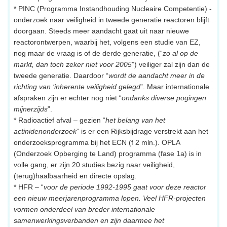
* PINC (Programma Instandhouding Nucleaire Competentie) -
onderzoek naar veiligheid in tweede generatie reactoren blijft
doorgaan. Steeds meer aandacht gaat uit naar nieuwe
reactorontwerpen, waarbij het, volgens een studie van EZ,
nog maar de vraag is of de derde generatie, (“
zo al op de
markt, dan toch zeker niet voor 2005
”) veiliger zal zijn dan de
tweede generatie. Daardoor “
wordt de aandacht meer in de
richting van ‘inherente veiligheid gelegd
”. Maar internationale
afspraken zijn er echter nog niet “
ondanks diverse pogingen
mijnerzijds
”.
* Radioactief afval – gezien “
het belang van het
actinidenonderzoek
” is er een Rijksbijdrage verstrekt aan het
onderzoeksprogramma bij het ECN (f 2 mln.). OPLA
(Onderzoek Opberging te Land) programma (fase 1a) is in
volle gang, er zijn 20 studies bezig naar veiligheid,
(terug)haalbaarheid en directe opslag.
* HFR – “
voor de periode 1992-1995 gaat voor deze reactor
een nieuw meerjarenprogramma lopen. Veel HFR-projecten
vormen onderdeel van breder internationale
samenwerkingsverbanden en zijn daarmee het