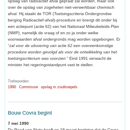
opslag van radioactief afval gepraat zal worden, maar ook
over de opslag van zogeheten niet-verwerkbaar chemisch
afval. Hij staakt de TOR (Toetsingscriteria Ondergrondse
berging Radioactief-afval)-procedure en brengt dit onder bij
een actiepunt (actie 62) van het Nationaal Milieubeleids Plan
(NMP), namelijk de vraag of en zo ja onder welke
voorwaarden afval ondergronds mag worden opgeborgen. Er
“
zal voor de uitvoering van actie 62 een overeenkomstige
procedure worden gevolgd als voor de ontwikkeling van het
toetsingscriterium was voorzien.
“ Eind 1991 verwacht de
minister het regeringsstandpunt vast te stellen.
Trefwoorden:
1990
Commissie
opslag in zoutkoepels
Bouw Covra begint
7 mei 1990
De Raad van State heeft op 19 maart besloten dat de Covra