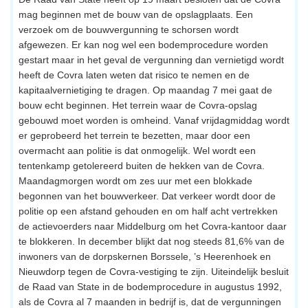
mag beginnen met de bouw van de opslagplaats. Een
verzoek om de bouwvergunning te schorsen wordt
afgewezen. Er kan nog wel een bodemprocedure worden
gestart maar in het geval de vergunning dan vernietigd wordt
heeft de Covra laten weten dat risico te nemen en de
kapitaalvernietiging te dragen. Op maandag 7 mei gaat de
bouw echt beginnen. Het terrein waar de Covra-opslag
gebouwd moet worden is omheind. Vanaf vrijdagmiddag wordt
er geprobeerd het terrein te bezetten, maar door een
overmacht aan politie is dat onmogelijk. Wel wordt een
tentenkamp getolereerd buiten de hekken van de Covra.
Maandagmorgen wordt om zes uur met een blokkade
begonnen van het bouwverkeer. Dat verkeer wordt door de
politie op een afstand gehouden en om half acht vertrekken
de actievoerders naar Middelburg om het Covra-kantoor daar
te blokkeren. In december blijkt dat nog steeds 81,6% van de
inwoners van de dorpskernen Borssele, ’s Heerenhoek en
Nieuwdorp tegen de Covra-vestiging te zijn. Uiteindelijk besluit
de Raad van State in de bodemprocedure in augustus 1992,
als de Covra al 7 maanden in bedrijf is, dat de vergunningen