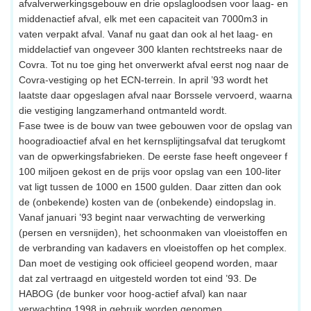
afvalverwerkingsgebouw en drie opslagloodsen voor laag- en
middenactief afval, elk met een capaciteit van 7000m3 in
vaten verpakt afval. Vanaf nu gaat dan ook al het laag- en
middelactief van ongeveer 300 klanten rechtstreeks naar de
Covra. Tot nu toe ging het onverwerkt afval eerst nog naar de
Covra-vestiging op het ECN-terrein. In april ’93 wordt het
laatste daar opgeslagen afval naar Borssele vervoerd, waarna
die vestiging langzamerhand ontmanteld wordt.
Fase twee is de bouw van twee gebouwen voor de opslag van
hoogradioactief afval en het kernsplijtingsafval dat terugkomt
van de opwerkingsfabrieken. De eerste fase heeft ongeveer f
100 miljoen gekost en de prijs voor opslag van een 100-liter
vat ligt tussen de 1000 en 1500 gulden. Daar zitten dan ook
de (onbekende) kosten van de (onbekende) eindopslag in.
Vanaf januari ’93 begint naar verwachting de verwerking
(persen en versnijden), het schoonmaken van vloeistoffen en
de verbranding van kadavers en vloeistoffen op het complex.
Dan moet de vestiging ook officieel geopend worden, maar
dat zal vertraagd en uitgesteld worden tot eind ’93. De
HABOG (de bunker voor hoog-actief afval) kan naar
verwachting 1998 in gebruik worden genomen.