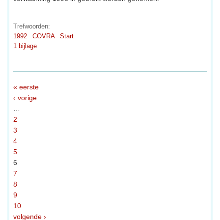
Trefwoorden:
1992
COVRA
Start
1 bijlage
« eerste
‹ vorige
…
2
3
4
5
6
7
8
9
10
volgende ›