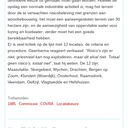
definitieve keuze uit gemaakt moet gaan worden. Hoewel de
opslag een normale industriële activiteit is; mag het terrein
door de te verwachten risicobeleving niet grenzen aan
woonbebouwing; het moet een aaneengesloten terrein van 30
hectare zijn; en de aanwezigheid van oppervlakte water voor
lozing en koelwater; verder moet het een goede
bereikbaarheid hebben.
Er is veel kritiek op de lijst met 12 locaties, de criteria en
procedure. Geertsema reageert verbaasd: “
Risico’s zijn er
niet, griesmeel kan nog exploderen, maar dit afval niet. Totaal
geen risico’s, totaal niet
”, laat hij weten. De 12 zijn:
Maasvlakte, Sloegebied, Wychen, Drachten, Bergen op
Zoom, Klundert (Moerdijk), Oosterhout, Raamsdonk,
Veendam, Delfzijl, Vlagtwedde en Hefshuizen.
Trefwoorden:
1985
Commissie
COVRA
Locatiekeuze