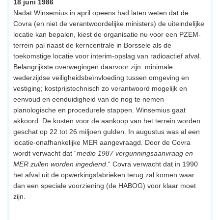
18 juni 1986
Nadat Winsemius in april opeens had laten weten dat de
Covra (en niet de verantwoordelijke ministers) de uiteindelijke
locatie kan bepalen, kiest de organisatie nu voor een PZEM-
terrein pal naast de kerncentrale in Borssele als de
toekomstige locatie voor interim-opslag van radioactief afval.
Belangrijkste overwegingen daarvoor zijn: minimale
wederzijdse veiligheidsbeïnvloeding tussen omgeving en
vestiging; kostprijstechnisch zo verantwoord mogelijk en
eenvoud en eenduidigheid van de nog te nemen
planologische en procedurele stappen. Winsemius gaat
akkoord. De kosten voor de aankoop van het terrein worden
geschat op 22 tot 26 miljoen gulden. In augustus was al een
locatie-onafhankelijke MER aangevraagd. Door de Covra
wordt verwacht dat “
medio 1987 vergunningsaanvraag en
MER zullen worden ingediend
.“ Covra verwacht dat in 1990
het afval uit de opwerkingsfabrieken terug zal komen waar
dan een speciale voorziening (de HABOG) voor klaar moet
zijn.