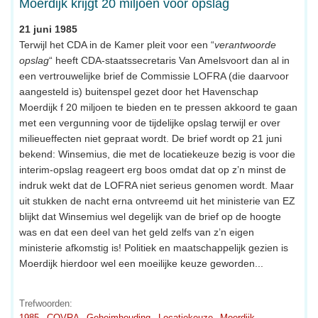
Moerdijk krijgt 20 miljoen voor opslag
21 juni 1985
Terwijl het CDA in de Kamer pleit voor een “
verantwoorde
opslag
“ heeft CDA-staatssecretaris Van Amelsvoort dan al in
een vertrouwelijke brief de Commissie LOFRA (die daarvoor
aangesteld is) buitenspel gezet door het Havenschap
Moerdijk f 20 miljoen te bieden en te pressen akkoord te gaan
met een vergunning voor de tijdelijke opslag terwijl er over
milieueffecten niet gepraat wordt. De brief wordt op 21 juni
bekend: Winsemius, die met de locatiekeuze bezig is voor die
interim-opslag reageert erg boos omdat dat op z’n minst de
indruk wekt dat de LOFRA niet serieus genomen wordt. Maar
uit stukken de nacht erna ontvreemd uit het ministerie van EZ
blijkt dat Winsemius wel degelijk van de brief op de hoogte
was en dat een deel van het geld zelfs van z’n eigen
ministerie afkomstig is! Politiek en maatschappelijk gezien is
Moerdijk hierdoor wel een moeilijke keuze geworden...
Trefwoorden:
1985
COVRA
Geheimhouding
Locatiekeuze
Moerdijk