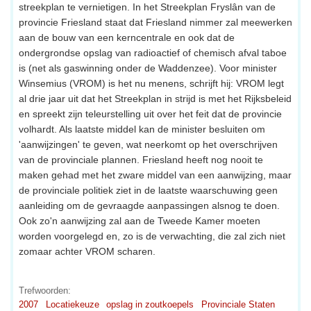
streekplan te vernietigen. In het Streekplan Fryslân van de
provincie Friesland staat dat Friesland nimmer zal meewerken
aan de bouw van een kerncentrale en ook dat de
ondergrondse opslag van radioactief of chemisch afval taboe
is (net als gaswinning onder de Waddenzee). Voor minister
Winsemius (VROM) is het nu menens, schrijft hij: VROM legt
al drie jaar uit dat het Streekplan in strijd is met het Rijksbeleid
en spreekt zijn teleurstelling uit over het feit dat de provincie
volhardt. Als laatste middel kan de minister besluiten om
'aanwijzingen' te geven, wat neerkomt op het overschrijven
van de provinciale plannen. Friesland heeft nog nooit te
maken gehad met het zware middel van een aanwijzing, maar
de provinciale politiek ziet in de laatste waarschuwing geen
aanleiding om de gevraagde aanpassingen alsnog te doen.
Ook zo'n aanwijzing zal aan de Tweede Kamer moeten
worden voorgelegd en, zo is de verwachting, die zal zich niet
zomaar achter VROM scharen.
Trefwoorden:
2007
Locatiekeuze
opslag in zoutkoepels
Provinciale Staten