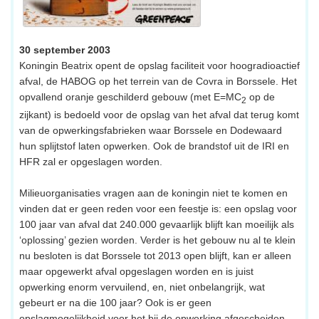
30 september 2003
Koningin Beatrix opent de opslag faciliteit voor hoogradioactief
afval, de HABOG op het terrein van de Covra in Borssele. Het
opvallend oranje geschilderd gebouw (met E=MC
op de
2
zijkant) is bedoeld voor de opslag van het afval dat terug komt
van de opwerkingsfabrieken waar Borssele en Dodewaard
hun splijtstof laten opwerken. Ook de brandstof uit de IRI en
HFR zal er opgeslagen worden.
Milieuorganisaties vragen aan de koningin niet te komen en
vinden dat er geen reden voor een feestje is: een opslag voor
100 jaar van afval dat 240.000 gevaarlijk blijft kan moeilijk als
‘oplossing’ gezien worden. Verder is het gebouw nu al te klein
nu besloten is dat Borssele tot 2013 open blijft, kan er alleen
maar opgewerkt afval opgeslagen worden en is juist
opwerking enorm vervuilend, en, niet onbelangrijk, wat
gebeurt er na die 100 jaar? Ook is er geen
opslagmogelijkheid voor het bij de opwerking afgescheiden