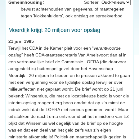
Geheimhouding:
Sorteer
bewust achterhouden van gegevens, of maatregelen
tegen 'klokkenluiders’, ook ontslag en spreekverbod
Moerdijk krijgt 20 miljoen voor opslag
21 juni 1985
Terwijl het CDA in de Kamer pleit voor een “
verantwoorde
opslag
“ heeft CDA-staatssecretaris Van Amelsvoort dan al in
een vertrouwelijke brief de Commissie LOFRA (die daarvoor
aangesteld is) buitenspel gezet door het Havenschap
Moerdijk f 20 miljoen te bieden en te pressen akkoord te gaan
met een vergunning voor de tijdelijke opslag terwijl er over
milieueffecten niet gepraat wordt. De brief wordt op 21 juni
bekend: Winsemius, die met de locatiekeuze bezig is voor die
interim-opslag reageert erg boos omdat dat op z’n minst de
indruk wekt dat de LOFRA niet serieus genomen wordt. Maar
uit stukken de nacht erna ontvreemd uit het ministerie van EZ
blijkt dat Winsemius wel degelijk van de brief op de hoogte
was en dat een deel van het geld zelfs van z’n eigen
ministerie afkomstig is! Politiek en maatschappelijk gezien is