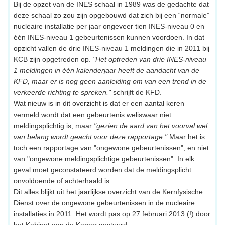
Bij de opzet van de INES schaal in 1989 was de gedachte dat
deze schaal zo zou zijn opgebouwd dat zich bij een “normale”
nucleaire installatie per jaar ongeveer tien INES-niveau 0 en
één INES-niveau 1 gebeurtenissen kunnen voordoen. In dat
opzicht vallen de drie INES-niveau 1 meldingen die in 2011 bij
KCB zijn opgetreden op.
"Het optreden van drie INES-niveau
1 meldingen in één kalenderjaar heeft de aandacht van de
KFD, maar er is nog geen aanleiding om van een trend in de
verkeerde richting te spreken."
schrijft de KFD.
Wat nieuw is in dit overzicht is dat er een aantal keren
vermeld wordt dat een gebeurtenis weliswaar niet
meldingsplichtig is, maar
"gezien de aard van het voorval wel
van belang wordt geacht voor deze rapportage."
Maar het is
toch een rapportage van "ongewone gebeurtenissen", en niet
van "ongewone meldingsplichtige gebeurtenissen". In elk
geval moet geconstateerd worden dat de meldingsplicht
onvoldoende of achterhaald is.
Dit alles blijkt uit het jaarlijkse overzicht van de Kernfysische
Dienst over de ongewone gebeurtenissen in de nucleaire
installaties in 2011. Het wordt pas op 27 februari 2013 (!) door
het Kabinet aan de Kamer gestuurd.