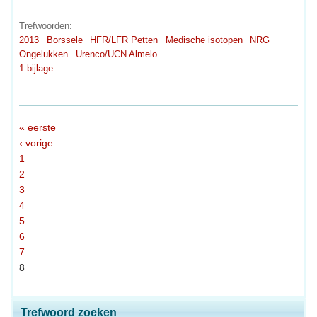
Trefwoorden:
2013
Borssele
HFR/LFR Petten
Medische isotopen
NRG
Ongelukken
Urenco/UCN Almelo
1 bijlage
« eerste
‹ vorige
1
2
3
4
5
6
7
8
Trefwoord zoeken