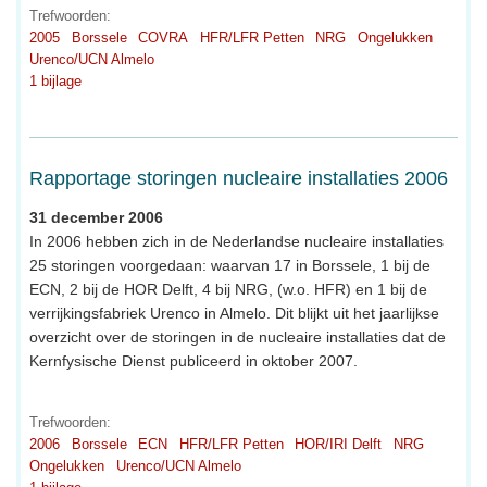
Trefwoorden:
2005
Borssele
COVRA
HFR/LFR Petten
NRG
Ongelukken
Urenco/UCN Almelo
1 bijlage
Rapportage storingen nucleaire installaties 2006
31 december 2006
In 2006 hebben zich in de Nederlandse nucleaire installaties
25 storingen voorgedaan: waarvan 17 in Borssele, 1 bij de
ECN, 2 bij de HOR Delft, 4 bij NRG, (w.o. HFR) en 1 bij de
verrijkingsfabriek Urenco in Almelo. Dit blijkt uit het jaarlijkse
overzicht over de storingen in de nucleaire installaties dat de
Kernfysische Dienst publiceerd in oktober 2007.
Trefwoorden:
2006
Borssele
ECN
HFR/LFR Petten
HOR/IRI Delft
NRG
Ongelukken
Urenco/UCN Almelo