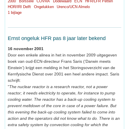
2000
Borssele
COVRA
Dodewaard
ECN
HFR/LFR Petten
HOR/IRI Delft
Ongelukken
Urenco/UCN Almelo
1 bijlage
Ernst ongeluk HFR pas 8 jaar later bekend
16 november 2001
Door een enkele alinea in het in november 2009 uitgegeven
boek van oud-ECN-directeur Frans Saris (‘Darwin meets
Einstein’) krijgt een melding in het Storingsoverzicht van de
Kernfysische Dienst over 2001 een heel andere impact. Saris
schrijft:
"
The nuclear reactor is a research reactor, not a power
reactor; it needs electricity to operate, for instance to pump
cooling water. The reactor has a back-up cooling system to
prevent meltdown of the core in case of a power failure. But
this evening the back-up cooling system failed to come into
action and the operators did not know what to do. There is an
extra safety system by convection cooling for which the