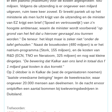
er een plafond (maximum) voor de kosten afgesproken: 480
miljoen. Volgens de uitzending is er ongeveer een miljard
uitgeven, ruim twee keer zoveel. Er breekt paniek uit op het
ministerie als men lucht krijgt van de uitzending en de minister
van EZ krijgt een brief (‘Spoed en vertrouwelijk’) van z’n
hoogste ambtenaar, waarin de minister wordt voorbereid “
op
grond van het feit dat u hierover gevraagd zou kunnen
worden
.“ De teneur: het klopt maar is zeker niet “
onder de
tafel gehouden
.“ Naast de bouwkosten (480 miljoen) is er het
natrium-programma (Stork, 155 miljoen), en de kosten van
R&D (ECN, TNO en Neratoom, 325 miljoen) en nog wat kleine
dingetjes. “
De bewering dat Kalkar aan ons land in totaal dus f
1 miljard gaat kosten is dus korrekt
.“
Op 2 oktober is in Kalkar de (wat de organisatoren noemen)
“
laatste vreedzame betoging
“ tegen de kweekreactor, waar
ongeveer 20.000 mensen aan deelnemen. In de nacht ervoor
ontploffen een aantal bommen bij toeleveringsbedrijven in
Duitsland.
Trefwoorden: