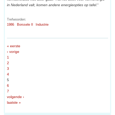
in Nederland valt, komen andere energieopties op tafel
.“
Trefwoorden:
1986
Borssele II
Industrie
« eerste
‹ vorige
1
2
3
4
5
6
7
volgende ›
laatste »