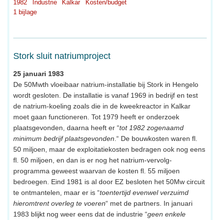
1982
Industrie
Kalkar
Kosten/budget
1 bijlage
Stork sluit natriumproject
25 januari 1983
De 50Mwth vloeibaar natrium-installatie bij Stork in Hengelo
wordt gesloten. De installatie is vanaf 1969 in bedrijf en test
de natrium-koeling zoals die in de kweekreactor in Kalkar
moet gaan functioneren. Tot 1979 heeft er onderzoek
plaatsgevonden, daarna heeft er “
tot 1982 zogenaamd
minimum bedrijf plaatsgevonden
.“ De bouwkosten waren fl.
50 miljoen, maar de exploitatiekosten bedragen ook nog eens
fl. 50 miljoen, en dan is er nog het natrium-vervolg-
programma geweest waarvan de kosten fl. 55 miljoen
bedroegen. Eind 1981 is al door EZ besloten het 50Mw circuit
te ontmantelen, maar er is “
toentertijd evenwel verzuimd
hieromtrent overleg te voeren
“ met de partners. In januari
1983 blijkt nog weer eens dat de industrie “
geen enkele