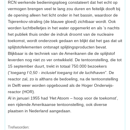
RCN werkende bedieningsploeg constateert dat het echt op
vermogen brengen veel te lang zou duren en feitelijk dooft bij
de opening alleen het licht onder in het bassin, waardoor de
Tsjerenkov-straling (de blauwe gloed) zichtbaar wordt. Ook
worden luchtbelletjes in het water opgemerkt en als ’s nachts
het publiek thuis onder de indruk droomt van de nucleaire
toekomst, wordt onderzoek gedaan en blijkt dat het gas dat uit
splijtstofelementen ontsnapt splijtingsproducten bevat.
Blijkbaar is de techniek van de Amerikanen die de splijtstof
leverden nog niet zo ver ontwikkeld. De tentoonstelling, die tot
15 september duurt, trekt in totaal 750.000 bezoekers
(“
toegang f 0,50 - inclusief toegang tot de luchthaven
”. De
reactor zal, zo is althans de bedoeling, na de tentoonstelling
in Delft weer worden opgebouwd als de Hoger Onderwijs-
reactor (HOR).
Al in januari 1955 had ‘Het Atoom – hoop voor de toekomst’,
een rijdende Amerikaanse tentoonstelling, ook diverse
plaatsen in Nederland aangedaan.
Trefwoorden: