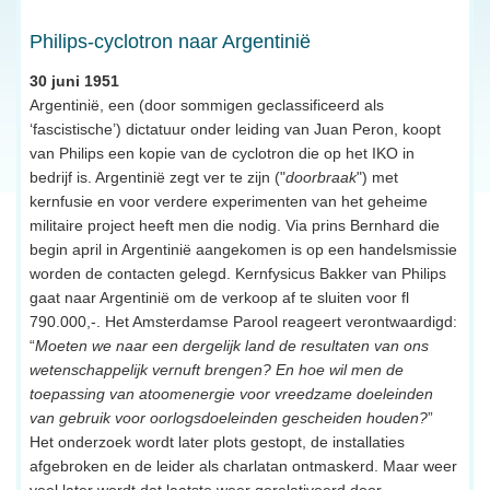
Philips-cyclotron naar Argentinië
30 juni 1951
Argentinië, een (door sommigen geclassificeerd als
‘fascistische’) dictatuur onder leiding van Juan Peron, koopt
van Philips een kopie van de cyclotron die op het IKO in
bedrijf is. Argentinië zegt ver te zijn ("
doorbraak
") met
kernfusie en voor verdere experimenten van het geheime
militaire project heeft men die nodig. Via prins Bernhard die
begin april in Argentinië aangekomen is op een handelsmissie
worden de contacten gelegd. Kernfysicus Bakker van Philips
gaat naar Argentinië om de verkoop af te sluiten voor fl
790.000,-. Het Amsterdamse Parool reageert verontwaardigd:
“
Moeten we naar een dergelijk land de resultaten van ons
wetenschappelijk vernuft brengen? En hoe wil men de
toepassing van atoomenergie voor vreedzame doeleinden
van gebruik voor oorlogsdoeleinden gescheiden houden?
”
Het onderzoek wordt later plots gestopt, de installaties
afgebroken en de leider als charlatan ontmaskerd. Maar weer
veel later wordt dat laatste weer gerelativeerd door