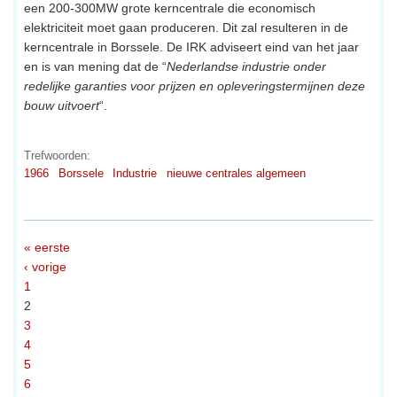
een 200-300MW grote kerncentrale die economisch
elektriciteit moet gaan produceren. Dit zal resulteren in de
kerncentrale in Borssele. De IRK adviseert eind van het jaar
en is van mening dat de “
Nederlandse industrie onder
redelijke garanties voor prijzen en opleveringstermijnen deze
bouw uitvoert
“.
Trefwoorden:
1966
Borssele
Industrie
nieuwe centrales algemeen
« eerste
‹ vorige
1
2
3
4
5
6