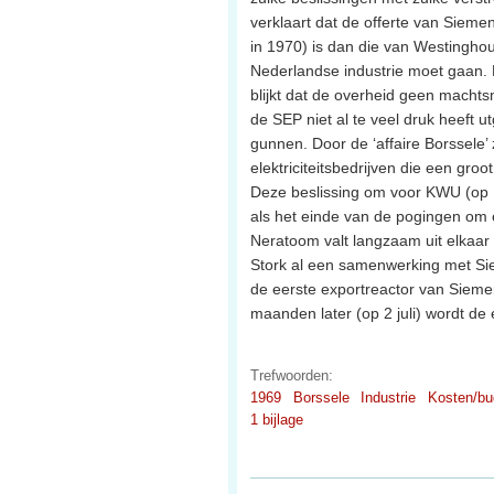
verklaart dat de offerte van Sieme
in 1970) is dan die van Westingho
Nederlandse industrie moet gaan. 
blijkt dat de overheid geen macht
de SEP niet al te veel druk heeft
gunnen. Door de ‘affaire Borssele’
elektriciteitsbedrijven die een groo
Deze beslissing om voor KWU (op 1
als het einde van de pogingen om e
Neratoom valt langzaam uit elkaar 
Stork al een samenwerking met Sie
de eerste exportreactor van Sieme
maanden later (op 2 juli) wordt de 
Trefwoorden:
1969
Borssele
Industrie
Kosten/bu
1 bijlage