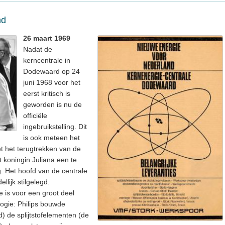
nd
26 maart 1969
Nadat de
kerncentrale in
Dodewaard op 24
juni 1968 voor het
eerst kritisch is
geworden is nu de
officiële
ingebruikstelling. Dit
is ook meteen het
et het terugtrekken van de
t koningin Juliana een te
g. Het hoofd van de centrale
llijk stilgelegd.
 is voor een groot deel
gie: Philips bouwde
) de splijtstofelementen (de