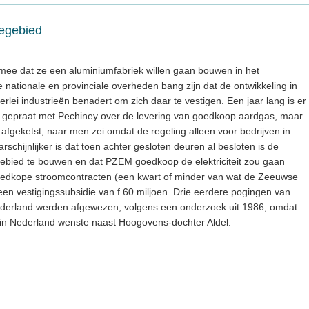
oegebied
 mee dat ze een aluminiumfabriek willen gaan bouwen in het
 nationale en provinciale overheden bang zijn dat de ontwikkeling in
rlei industrieën benadert om zich daar te vestigen. Een jaar lang is er
, gepraat met Pechiney over de levering van goedkoop aardgas, maar
fgeketst, naar men zei omdat de regeling alleen voor bedrijven in
schijnlijker is dat toen achter gesloten deuren al besloten is de
gebied te bouwen en dat PZEM goedkoop de elektriciteit zou gaan
oedkope stroomcontracten (een kwart of minder van wat de Zeeuwse
 een vestigingssubsidie van f 60 miljoen. Drie eerdere pogingen van
Nederland werden afgewezen, volgens een onderzoek uit 1986, omdat
in Nederland wenste naast Hoogovens-dochter Aldel.