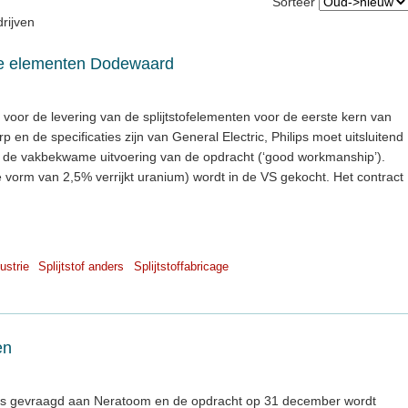
Sorteer
rijven
rste elementen Dodewaard
voor de levering van de splijtstofelementen voor de eerste kern van
en de specificaties zijn van General Electric, Philips moet uitsluitend
t de vakbekwame uitvoering van de opdracht (‘good workmanship’).
de vorm van 2,5% verrijkt uranium) wordt in de VS gekocht. Het contract
ustrie
Splijtstof anders
Splijtstoffabricage
en
e is gevraagd aan Neratoom en de opdracht op 31 december wordt