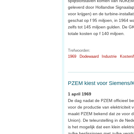
splijtstofstaven komen van NUKEM)
geleverd door Hollandse Signaalap
voor krijgen) en de turbine-install
geschat op f 95 miljoen, in 1964 wa
zelfs tot 145 miljoen gulden. De GK
totale kosten op f 140 miljoen.
Trefwoorden:
1969
Dodewaard
Industrie
Kosten/
PZEM kiest voor Siemens
1 april 1969
De dag nadat de PZEM officieel 
voor de productie van elektricitei
maakt PZEM bekend dat ze voor de b
Union). De teleurstelling in de Ned
is het mogelijk dat een klein elekt
zulke beslissingen met zulke vers