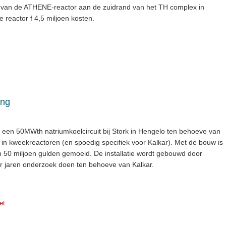
uw van de ATHENE-reactor aan de zuidrand van het TH complex in
 reactor f 4,5 miljoen kosten.
ing
 een 50MWth natriumkoelcircuit bij Stork in Hengelo ten behoeve van
in kweekreactoren (en spoedig specifiek voor Kalkar). Met de bouw is
m 50 miljoen gulden gemoeid. De installatie wordt gebouwd door
er jaren onderzoek doen ten behoeve van Kalkar.
et