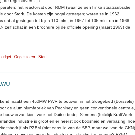
; de regelstaven zijn
paraten; het reactorvat door RDM (waar ze een flinke staatssubsidie
atie door Stork. De kosten zijn nogal gestegen; waren ze in 1962
s dat al gestegen tot bijna 110 mln.; in 1967 tot 135 mln. en in 1968
N zelf schat in een brochure bij de officiële opening (maart 1969) de
budget
Ongelukken
Start
/KWU
bekend maakt een 450MW PWR te bouwen in het Sloegebied (Borssele)
t voor de aluminiumfabriek van Pechiney en geen conventionele centrale,
ouw ervan kiest voor het Duitse bedrijf Siemens (feitelijk KraftWerk
erlandse industrie is groot en er heerst ook boosheid en verbazing: hoe
riciteitsbedrijf als PZEM (niet eens lid van de SEP, maar wel van de GKN
trekkende gevolgen voor de industrie zelfstandig kan nemen? PZEM