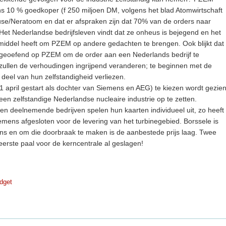
ns 10 % goedkoper (f 250 miljoen DM, volgens het blad Atomwirtschaft
use/Neratoom en dat er afspraken zijn dat 70% van de orders naar
Het Nederlandse bedrijfsleven vindt dat ze onheus is bejegend en het
smiddel heeft om PZEM op andere gedachten te brengen. Ook blijkt dat
 utgeoefend op PZEM om de order aan een Nederlands bedrijf te
 zullen de verhoudingen ingrijpend veranderen; te beginnen met de
t deel van hun zelfstandigheid verliezen.
 april gestart als dochter van Siemens en AEG) te kiezen wordt gezie
en zelfstandige Nederlandse nucleaire industrie op te zetten.
en deelnemende bedrijven spelen hun kaarten individueel uit, zo heeft
mens afgesloten voor de levering van het turbinegebied. Borssele is
ns en om die doorbraak te maken is de aanbestede prijs laag. Twee
eerste paal voor de kerncentrale al geslagen!
dget