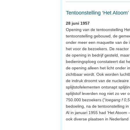
Tentoonstelling ‘Het Atoom’
28 juni 1957
Opening van de tentoonstelling Het
tentoonstelling gebouwd, de gemee
onder meer een maquette van de in
het voor de bezoekers. De reactor 
de opening in bedrijf gesteld, ma
bedieningsploeg constateert dat het
de opening alleen het licht onder 
zichtbaar wordt. Ook worden luchtbe
de indruk droomt van de nucleaire 
splijtstofelementen ontsnapt splijt
splijtstof leverden nog niet zo ver 
750.000 bezoekers (“
toegang f 0,5
bedoeling, na de tentoonstelling 
Al in januari 1955 had ‘Het Atoom 
ook diverse plaatsen in Nederlan