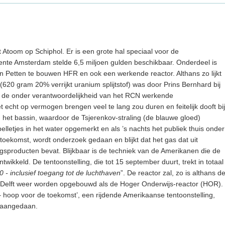
 Atoom op Schiphol. Er is een grote hal speciaal voor de
nte Amsterdam stelde 6,5 miljoen gulden beschikbaar. Onderdeel is
 Petten te bouwen HFR en ook een werkende reactor. Althans zo lijkt
(620 gram 20% verrijkt uranium splijtstof) was door Prins Bernhard bij
ar de onder verantwoordelijkheid van het RCN werkende
 echt op vermogen brengen veel te lang zou duren en feitelijk dooft bij
in het bassin, waardoor de Tsjerenkov-straling (de blauwe gloed)
lletjes in het water opgemerkt en als ’s nachts het publiek thuis onder
toekomst, wordt onderzoek gedaan en blijkt dat het gas dat uit
ingsproducten bevat. Blijkbaar is de techniek van de Amerikanen die de
ontwikkeld. De tentoonstelling, die tot 15 september duurt, trekt in totaal
0 - inclusief toegang tot de luchthaven
”. De reactor zal, zo is althans d
in Delft weer worden opgebouwd als de Hoger Onderwijs-reactor (HOR).
– hoop voor de toekomst’, een rijdende Amerikaanse tentoonstelling,
d aangedaan.