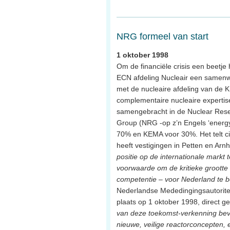
NRG formeel van start
1 oktober 1998
Om de financiële crisis een beetje 
ECN afdeling Nucleair een samen
met de nucleaire afdeling van de
complementaire nucleaire expert
samengebracht in de Nuclear Res
Group (NRG -op z’n Engels ‘energy’
70% en KEMA voor 30%. Het telt c
heeft vestigingen in Petten en Arn
positie op de internationale markt
voorwaarde om de kritieke grootte
competentie – voor Nederland te 
Nederlandse Mededingingsautoriteit
plaats op 1 oktober 1998, direct g
van deze toekomst-verkenning beve
nieuwe, veilige reactorconcepten,