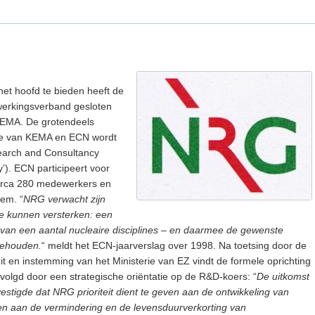
het hoofd te bieden heeft de
werkingsverband gesloten
 KEMA. De grotendeels
ise van KEMA en ECN wordt
earch and Consultancy
). ECN participeert voor
irca 280 medewerkers en
hem. “
NRG verwacht zijn
 te kunnen versterken: een
 van een aantal nucleaire disciplines – en daarmee de gewenste
behouden.
“ meldt het ECN-jaarverslag over 1998. Na toetsing door de
 en instemming van het Ministerie van EZ vindt de formele oprichting
evolgd door een strategische oriëntatie op de R&D-koers: “
De uitkomst
stigde dat NRG prioriteit dient te geven aan de ontwikkeling van
 en aan de vermindering en de levensduurverkorting van