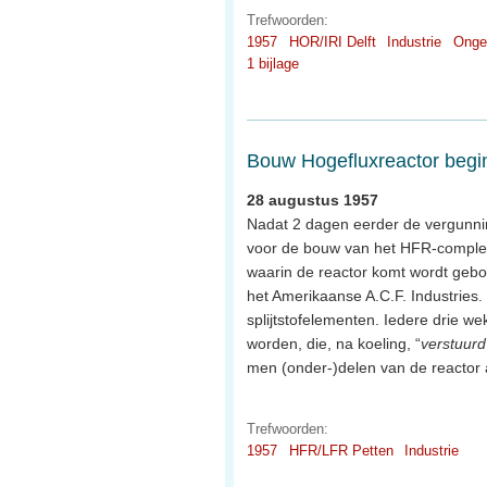
Trefwoorden:
1957
HOR/IRI Delft
Industrie
Onge
1 bijlage
Bouw Hogefluxreactor begi
28 augustus 1957
Nadat 2 dagen eerder de vergunn
voor de bouw van het HFR-complex
waarin de reactor komt wordt gebo
het Amerikaanse A.C.F. Industries. I
splijtstofelementen. Iedere drie we
worden, die, na koeling, “
verstuurd
men (onder-)delen van de reactor a
Trefwoorden:
1957
HFR/LFR Petten
Industrie