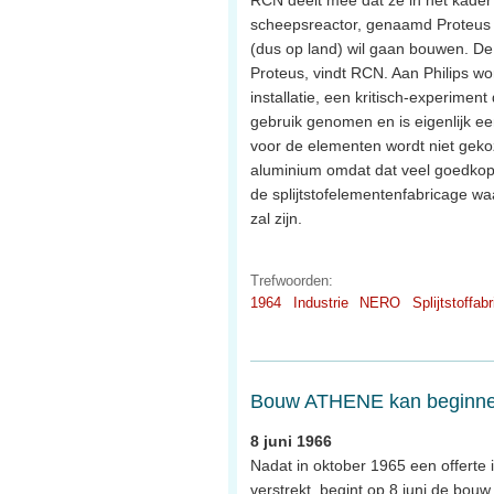
RCN deelt mee dat ze in het kader
scheepsreactor, genaamd Proteus (
(dus op land) wil gaan bouwen. De
Proteus, vindt RCN. Aan Philips wo
installatie, een kritisch-experimen
gebruik genomen en is eigenlijk e
voor de elementen wordt niet geko
aluminium omdat dat veel goedkoper 
de splijtstofelementenfabricage wa
zal zijn.
Trefwoorden:
1964
Industrie
NERO
Splijtstoffab
Bouw ATHENE kan beginn
8 juni 1966
Nadat in oktober 1965 een offert
verstrekt, begint op 8 juni de bo