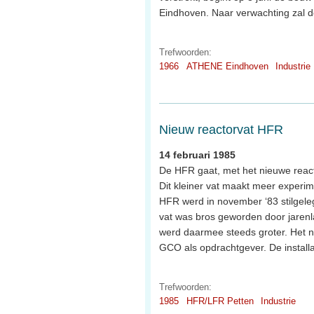
Eindhoven. Naar verwachting zal de
Trefwoorden:
1966
ATHENE Eindhoven
Industrie
Nieuw reactorvat HFR
14 februari 1985
De HFR gaat, met het nieuwe reactor
Dit kleiner vat maakt meer experi
HFR werd in november ‘83 stilgele
vat was bros geworden door jarenla
werd daarmee steeds groter. Het n
GCO als opdrachtgever. De installa
Trefwoorden:
1985
HFR/LFR Petten
Industrie