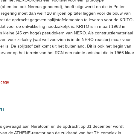
 van het NERO-project een voorstel voor een prototype
af en toe ook Nereus genoemd), heeft uitgewerkt en die in Petten
 regering moet dan wel f 20 miljoen op tafel leggen voor de bouw van
rdt de opdracht gegeven splijtstofelementen te leveren voor de KRITO-
t dat voor de ontwikkeling noodzakelijk is. KRITO is in maart 1963 in
en kleine (45 cm hoge) pseudokern van NERO. Als constructiemateriaal
zen voor zirkaloy (wat wel voorzien is in de NERO-reactor) maar voor
is. De splijtstof zelf komt uit het buitenland. Dit is ook het begin van
arvoor op het terrein van het RCN een ruimte ontstaat die in 1966 klaa
ricage
en
e is gevraagd aan Neratoom en de opdracht op 31 december wordt
uw van de ATHENE-reactor aan de zuidrand van het TH complex in