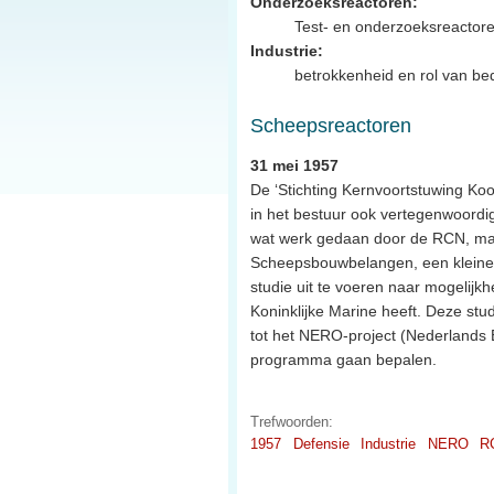
Onderzoeksreactoren:
Test- en onderzoeksreactor
Industrie:
betrokkenheid en rol van bed
Scheepsreactoren
31 mei 1957
De ‘Stichting Kernvoortstuwing Ko
in het bestuur ook vertegenwoordi
wat werk gedaan door de RCN, maar 
Scheepsbouwbelangen, een kleine
studie uit te voeren naar mogelijk
Koninklijke Marine heeft. Deze stud
tot het NERO-project (Nederlands 
programma gaan bepalen.
Trefwoorden:
1957
Defensie
Industrie
NERO
R