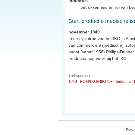
Industrie:
betrokkenheid en rol van bed
Start productie medische i
november 1949
In de cyclotron van het IKO in Am
van commerciële (medische) isotope
nadat (vanaf 1958) Philips-Duphar 
productie nog voort bij het IKO.
Trefwoorden:
1949
FOM/IKO/NIKHEF
Industrie
Kern