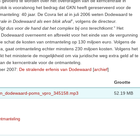
n gevoerd te worden over het overdragen van de kerncentrale in
lok is vooralsnog het bedrag dat GKN heeft gereserveerd voor de
manteling: 40 jaar. De Covra liet al in juli 2006 weten Dodewaard te
rale in Dodewaard als een blok afval
", volgens de directeur.
 ligt dus voor de hand dat het complex bij ons terechtkomt.
" Het
a Dodewaard overneemt en afbreekt voor het einde van de vergunning
le schat de kosten van ontmanteling op 130 miljoen euro. Volgens de
, gaat ontmanteling echter minstens 230 miljoen kosten. Volgens het
et ministerie de mogelijkheid om via juridische weg extra geld af te
an de kerncentrale voor de ontmanteling.
ber 2007:
De stralende erfenis van Dodewaard
[
archief
]
Grootte
_van_dodewaard-poms_vpro_345158.mp3
52.19 MB
tmanteling