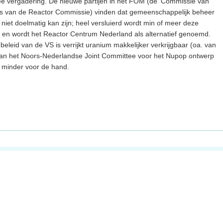
e vergadering. De nieuwe partijen in het FOM (de ‘Commissie van
laats van de Reactor Commissie) vinden dat gemeenschappelijk beheer
iet doelmatig kan zijn; heel versluierd wordt min of meer deze
 en wordt het Reactor Centrum Nederland als alternatief genoemd.
eleid van de VS is verrijkt uranium makkelijker verkrijgbaar (oa. van
 van het Noors-Nederlandse Joint Committee voor het Nupop ontwerp
) minder voor de hand.