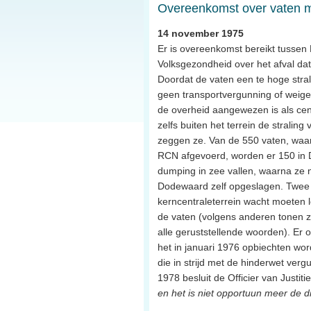
Overeenkomst over vaten me
14 november 1975
Er is overeenkomst bereikt tusse
Volksgezondheid over het afval dat
Doordat de vaten een te hoge stral
geen transportvergunning of weige
de overheid aangewezen is als cent
zelfs buiten het terrein de straling 
zeggen ze. Van de 550 vaten, waa
RCN afgevoerd, worden er 150 in
dumping in zee vallen, waarna ze 
Dodewaard zelf opgeslagen. Twee p
kerncentraleterrein wacht moeten l
de vaten (volgens anderen tonen ze
alle geruststellende woorden). Er on
het in januari 1976 opbiechten wor
die in strijd met de hinderwet verg
1978 besluit de Officier van Justitie
en het is niet opportuun meer de dir