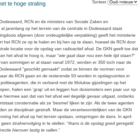
Sorteer
t te hoge straling
n Dodewaard, RCN en de ministers van Sociale Zaken en
 al jarenlang op het terrein van de centrale in Dodewaard staat.
ingdosis afgeven (door ondeugdelijke verpakking) geeft het ministerie
rt het RCN ze op te halen en bij hen op te slaan, hoewel de RCN door
rale locatie voor de opslag van radioactief afval. De GKN geeft toe dat
van het afval te hoog is, maar “
wie gaat daar nou een hele tijd staan?
“
rvan sommigen er al staan vanaf 1972, worden er 350 toch naar de
 Dodewaard "
geschikt gemaakt
" zodat ze binnen de normen voor
naar de RCN gaan en de resterende 50 worden in opslagruimtes in
olitieagenten, die in verband met de Molukse gijzelingen op het
open, halen een ‘grap’ uit en leggen hun dosismeters een paar uur op
 hiermee aan dat van het afval wel degelijk gevaar uitgaat, ondanks
tstaat consternatie als ze ‘besmet’ lijken te zijn. Als de twee agenten
den ze disciplinair gestraft. Maar de verantwoordelijken van de GKN
unning het afval op het terrein opslaan, ontspringen de dans. In april
 geen strafvervolging in te stellen: “
thans is de opslag goed geregeld
ectie hierover lastig te vallen
.“