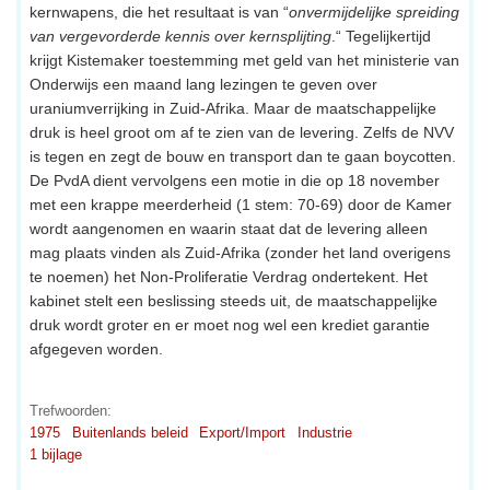
kernwapens, die het resultaat is van “
onvermijdelijke spreiding
van vergevorderde kennis over kernsplijting
.“ Tegelijkertijd
krijgt Kistemaker toestemming met geld van het ministerie van
Onderwijs een maand lang lezingen te geven over
uraniumverrijking in Zuid-Afrika. Maar de maatschappelijke
druk is heel groot om af te zien van de levering. Zelfs de NVV
is tegen en zegt de bouw en transport dan te gaan boycotten.
De PvdA dient vervolgens een motie in die op 18 november
met een krappe meerderheid (1 stem: 70-69) door de Kamer
wordt aangenomen en waarin staat dat de levering alleen
mag plaats vinden als Zuid-Afrika (zonder het land overigens
te noemen) het Non-Proliferatie Verdrag ondertekent. Het
kabinet stelt een beslissing steeds uit, de maatschappelijke
druk wordt groter en er moet nog wel een krediet garantie
afgegeven worden.
Trefwoorden:
1975
Buitenlands beleid
Export/Import
Industrie
1 bijlage