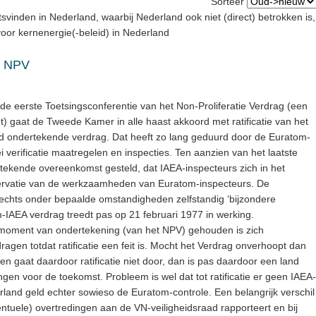
Sorteer
tsvinden in Nederland, waarbij Nederland ook niet (direct) betrokken is,
 voor kernenergie(-beleid) in Nederland
as NPV
 de eerste Toetsingsconferentie van het Non-Proliferatie Verdrag (een
ndt) gaat de Tweede Kamer in alle haast akkoord met ratificatie van het
d ondertekende verdrag. Dat heeft zo lang geduurd door de Euratom-
 verificatie maatregelen en inspecties. Ten aanzien van het laatste
etekende overeenkomst gesteld, dat IAEA-inspecteurs zich in het
ervatie van de werkzaamheden van Euratom-inspecteurs. De
echts onder bepaalde omstandigheden zelfstandig ‘bijzondere
m-IAEA verdrag treedt pas op 21 februari 1977 in werking.
 moment van ondertekening (van het NPV) gehouden is zich
agen totdat ratificatie een feit is. Mocht het Verdrag onverhoopt dan
en gaat daardoor ratificatie niet door, dan is pas daardoor een land
ngen voor de toekomst. Probleem is wel dat tot ratificatie er geen IAEA-
rland geld echter sowieso de Euratom-controle. Een belangrijk verschil
entuele) overtredingen aan de VN-veiligheidsraad rapporteert en bij