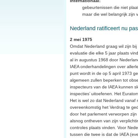
Internationaal:
gebeurtenissen die niet plaa
maar die wel belangrijk zijn
Nederland ratificeert nu p
2 mei 1975
Omdat Nederland graag wil zijn bij
evaluatie die elke 5 jaar plaats vi
al in augustus 1968 door Nederlan
IAEA onderhandelingen over allerlei
punt wordt in de op 5 april 1973 g
algemeen zullen beperken tot obs
inspecteurs van de IAEA kunnen sl
inspecties’ uitoefenen. Het Eurato
Het is wel zo dat Nederland vanaf
overeenkomstig het Verdrag te gedr
door het parlement verworpen zijn 
alsnog ontheven van zijn verplichti
controles plaats vinden. Voor Nede
tussen die twee is dat de IAEA (ev