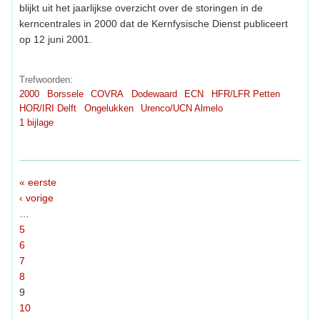
blijkt uit het jaarlijkse overzicht over de storingen in de
kerncentrales in 2000 dat de Kernfysische Dienst publiceert
op 12 juni 2001.
Trefwoorden:
2000
Borssele
COVRA
Dodewaard
ECN
HFR/LFR Petten
HOR/IRI Delft
Ongelukken
Urenco/UCN Almelo
1 bijlage
« eerste
‹ vorige
…
5
6
7
8
9
10