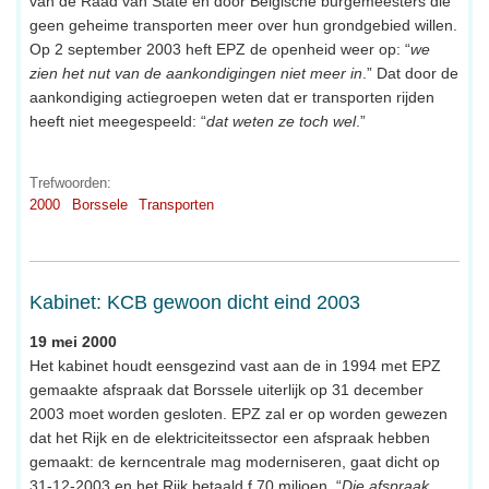
van de Raad van State en door Belgische burgemeesters die
geen geheime transporten meer over hun grondgebied willen.
Op 2 september 2003 heft EPZ de openheid weer op: “
we
zien het nut van de aankondigingen niet meer in
.” Dat door de
aankondiging actiegroepen weten dat er transporten rijden
heeft niet meegespeeld: “
dat weten ze toch wel
.”
Trefwoorden:
2000
Borssele
Transporten
Kabinet: KCB gewoon dicht eind 2003
19 mei 2000
Het kabinet houdt eensgezind vast aan de in 1994 met EPZ
gemaakte afspraak dat Borssele uiterlijk op 31 december
2003 moet worden gesloten. EPZ zal er op worden gewezen
dat het Rijk en de elektriciteitssector een afspraak hebben
gemaakt: de kerncentrale mag moderniseren, gaat dicht op
31-12-2003 en het Rijk betaald f 70 miljoen. “
Die afspraak