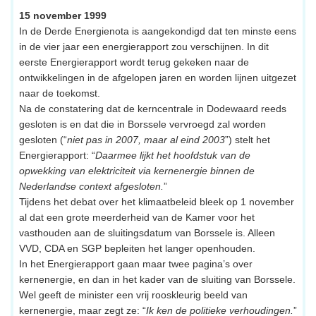
15 november 1999
In de Derde Energienota is aangekondigd dat ten minste eens
in de vier jaar een energierapport zou verschijnen. In dit
eerste Energierapport wordt terug gekeken naar de
ontwikkelingen in de afgelopen jaren en worden lijnen uitgezet
naar de toekomst.
Na de constatering dat de kerncentrale in Dodewaard reeds
gesloten is en dat die in Borssele vervroegd zal worden
gesloten (“
niet pas in 2007, maar al eind 2003
”) stelt het
Energierapport: “
Daarmee lijkt het hoofdstuk van de
opwekking van elektriciteit via kernenergie binnen de
Nederlandse context afgesloten.
”
Tijdens het debat over het klimaatbeleid bleek op 1 november
al dat een grote meerderheid van de Kamer voor het
vasthouden aan de sluitingsdatum van Borssele is. Alleen
VVD, CDA en SGP bepleiten het langer openhouden.
In het Energierapport gaan maar twee pagina’s over
kernenergie, en dan in het kader van de sluiting van Borssele.
Wel geeft de minister een vrij rooskleurig beeld van
kernenergie, maar zegt ze: “
Ik ken de politieke verhoudingen.
”