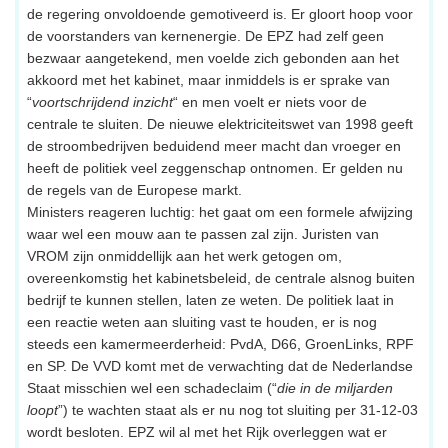
de regering onvoldoende gemotiveerd is. Er gloort hoop voor
de voorstanders van kernenergie. De EPZ had zelf geen
bezwaar aangetekend, men voelde zich gebonden aan het
akkoord met het kabinet, maar inmiddels is er sprake van
“
voortschrijdend inzicht
“ en men voelt er niets voor de
centrale te sluiten. De nieuwe elektriciteitswet van 1998 geeft
de stroombedrijven beduidend meer macht dan vroeger en
heeft de politiek veel zeggenschap ontnomen. Er gelden nu
de regels van de Europese markt.
Ministers reageren luchtig: het gaat om een formele afwijzing
waar wel een mouw aan te passen zal zijn. Juristen van
VROM zijn onmiddellijk aan het werk getogen om,
overeenkomstig het kabinetsbeleid, de centrale alsnog buiten
bedrijf te kunnen stellen, laten ze weten. De politiek laat in
een reactie weten aan sluiting vast te houden, er is nog
steeds een kamermeerderheid: PvdA, D66, GroenLinks, RPF
en SP. De VVD komt met de verwachting dat de Nederlandse
Staat misschien wel een schadeclaim (“
die in de miljarden
loopt
”) te wachten staat als er nu nog tot sluiting per 31-12-03
wordt besloten. EPZ wil al met het Rijk overleggen wat er