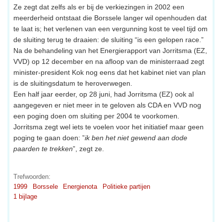
Ze zegt dat zelfs als er bij de verkiezingen in 2002 een
meerderheid ontstaat die Borssele langer wil openhouden dat
te laat is; het verlenen van een vergunning kost te veel tijd om
de sluiting terug te draaien: de sluiting “is een gelopen race.”
Na de behandeling van het Energierapport van Jorritsma (EZ,
VVD) op 12 december en na afloop van de ministerraad zegt
minister-president Kok nog eens dat het kabinet niet van plan
is de sluitingsdatum te heroverwegen.
Een half jaar eerder, op 28 juni, had Jorritsma (EZ) ook al
aangegeven er niet meer in te geloven als CDA en VVD nog
een poging doen om sluiting per 2004 te voorkomen.
Jorritsma zegt wel iets te voelen voor het initiatief maar geen
poging te gaan doen: ”
ik ben het niet gewend aan dode
paarden te trekken
”, zegt ze.
Trefwoorden:
1999
Borssele
Energienota
Politieke partijen
1 bijlage