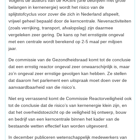
Volgens de auteurs van de RASIN (drie bedrijven met grote
belangen in kernenergie) wordt het risico van de
splijtstofcyclus voor zover die zich in Nederland afspeelt,
vrijwel geheel bepaald door de kerncentrale. Nevenactiviteiten
(zoals verrijking, transport, afvalopslag) zijn daarmee
vergeleken zeer gering. De kans op het ernstigste ongeval
met een centrale wordt berekend op 2-5 maal per miljoen
jaar.
De commissie van de Gezondheidsraad komt tot de conclusie
dat een ernstig reactor ongeval zeer onwaarschijnlijk is, maar
zo’n ongeval zeer ernstige gevolgen kan hebben. Ze stellen
dat daarom het parlement een uitspraak moet doen over de
aanvaardbaarheid van die risico’s.
Niet erg verrassend komt de Commissie Reactorveiligheid ook
tot de conclusie dat de risico’s van kernenergie klein zijn, en
dat het overheidstoezicht op de veiligheid bij ontwerp, bouw
en bedrijf van een kerncentrale binnen het kader van de
bestaande wetten effectief kan worden uitgevoerd.
In december publiceren wetenschappelijk medewerkers van