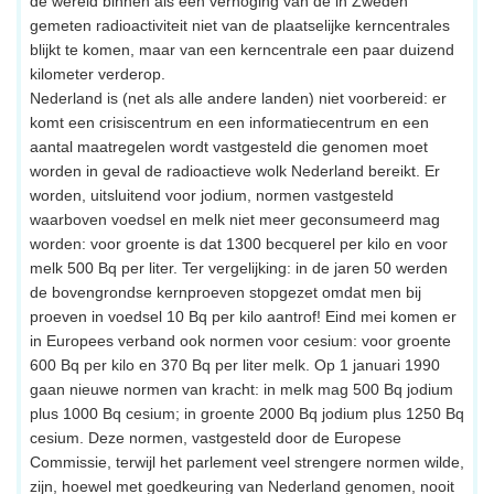
de wereld binnen als een verhoging van de in Zweden
gemeten radioactiviteit niet van de plaatselijke kerncentrales
blijkt te komen, maar van een kerncentrale een paar duizend
kilometer verderop.
Nederland is (net als alle andere landen) niet voorbereid: er
komt een crisiscentrum en een informatiecentrum en een
aantal maatregelen wordt vastgesteld die genomen moet
worden in geval de radioactieve wolk Nederland bereikt. Er
worden, uitsluitend voor jodium, normen vastgesteld
waarboven voedsel en melk niet meer geconsumeerd mag
worden: voor groente is dat 1300 becquerel per kilo en voor
melk 500 Bq per liter. Ter vergelijking: in de jaren 50 werden
de bovengrondse kernproeven stopgezet omdat men bij
proeven in voedsel 10 Bq per kilo aantrof! Eind mei komen er
in Europees verband ook normen voor cesium: voor groente
600 Bq per kilo en 370 Bq per liter melk. Op 1 januari 1990
gaan nieuwe normen van kracht: in melk mag 500 Bq jodium
plus 1000 Bq cesium; in groente 2000 Bq jodium plus 1250 Bq
cesium. Deze normen, vastgesteld door de Europese
Commissie, terwijl het parlement veel strengere normen wilde,
zijn, hoewel met goedkeuring van Nederland genomen, nooit