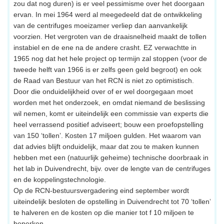
zou dat nog duren) is er veel pessimisme over het doorgaan
ervan. In mei 1964 werd al meegedeeld dat de ontwikkeling
van de centrifuges moeizamer verliep dan aanvankelijk
voorzien. Het vergroten van de draaisnelheid maakt de tollen
instabiel en de ene na de andere crasht. EZ verwachtte in
1965 nog dat het hele project op termijn zal stoppen (voor de
tweede helft van 1966 is er zelfs geen geld begroot) en ook
de Raad van Bestuur van het RCN is niet zo optimistisch.
Door die onduidelijkheid over of er wel doorgegaan moet
worden met het onderzoek, en omdat niemand de beslissing
wil nemen, komt er uiteindelijk een commissie van experts die
heel verrassend positief adviseert; bouw een proefopstelling
van 150 ‘tollen’. Kosten 17 miljoen gulden. Het waarom van
dat advies blijft onduidelijk, maar dat zou te maken kunnen
hebben met een (natuurlijk geheime) technische doorbraak in
het lab in Duivendrecht, bijv. over de lengte van de centrifuges
en de koppelingstechnologie.
Op de RCN-bestuursvergadering eind september wordt
uiteindelijk besloten de opstelling in Duivendrecht tot 70 ‘tollen’
te halveren en de kosten op die manier tot f 10 miljoen te
beperken.