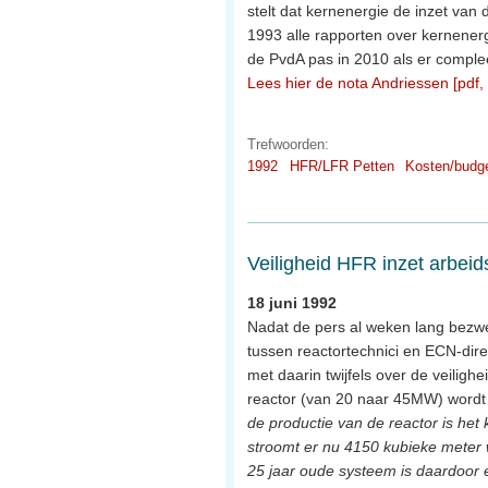
stelt dat kernenergie de inzet van
1993 alle rapporten over kernenerg
de PvdA pas in 2010 als er compleet 
Lees hier de nota Andriessen [pdf,
Trefwoorden:
1992
HFR/LFR Petten
Kosten/budg
Veiligheid HFR inzet arbeids
18 juni 1992
Nadat de pers al weken lang bezwee
tussen reactortechnici en ECN-dir
met daarin twijfels over de veilig
reactor (van 20 naar 45MW) wordt 
de productie van de reactor is he
stroomt er nu 4150 kubieke meter 
25 jaar oude systeem is daardoor 