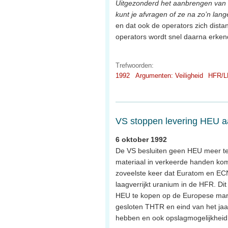
Uitgezonderd het aanbrengen van e
kunt je afvragen of ze na zo’n lange 
en dat ook de operators zich dista
operators wordt snel daarna erkend 
Trefwoorden:
1992
Argumenten: Veiligheid
HFR/L
VS stoppen levering HEU 
6 oktober 1992
De VS besluiten geen HEU meer te e
materiaal in verkeerde handen kom
zoveelste keer dat Euratom en EC
laagverrijkt uranium in de HFR. Dit
HEU te kopen op de Europese markt; 
gesloten THTR en eind van het jaa
hebben en ook opslagmogelijkheid 