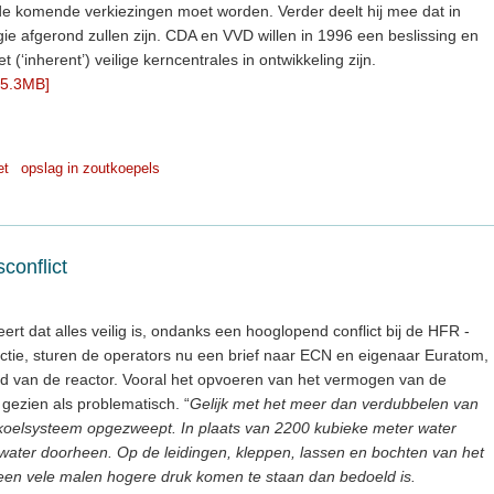
 de komende verkiezingen moet worden. Verder deelt hij mee dat in
ie afgerond zullen zijn. CDA en VVD willen in 1996 een beslissing en
(‘inherent’) veilige kerncentrales in ontwikkeling zijn.
 5.3MB]
et
opslag in zoutkoepels
conflict
rt dat alles veilig is, ondanks een hooglopend conflict bij de HFR -
ectie, sturen de operators nu een brief naar ECN en eigenaar Euratom,
heid van de reactor. Vooral het opvoeren van het vermogen van de
gezien als problematisch. “
Gelijk met het meer dan verdubbelen van
t koelsysteem opgezweept. In plaats van 2200 kubieke meter water
water doorheen. Op de leidingen, kleppen, lassen en bochten van het
een vele malen hogere druk komen te staan dan bedoeld is.