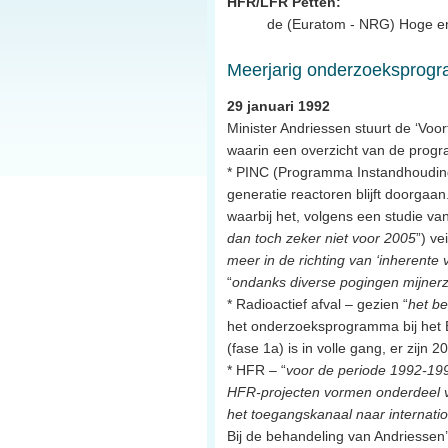
HFR/LFR Petten:
de (Euratom - NRG) Hoge en
Meerjarig onderzoeksprog
29 januari 1992
Minister Andriessen stuurt de ‘V
waarin een overzicht van de progr
* PINC (Programma Instandhouding
generatie reactoren blijft doorgaa
waarbij het, volgens een studie va
dan toch zeker niet voor 2005
”) ve
meer in de richting van ‘inherente 
“
ondanks diverse pogingen mijnerz
* Radioactief afval – gezien “
het be
het onderzoeksprogramma bij het
(fase 1a) is in volle gang, er zijn 
* HFR – “
voor de periode 1992-19
HFR-projecten vormen onderdeel v
het toegangskanaal naar internatio
Bij de behandeling van Andriessen’