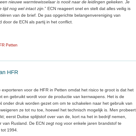
en nieuwe warmtewisselaar is nooit naar de leidingen gekeken. Je
tijd nog wel intact zijn
.” ECN reageert snel en stelt dat alles veilig is
ntiëren van de brief. De pas opgerichte belangenvereniging van
door de ECN als partij in het conflict.
FR Petten
aan HFR
xporteren voor de HFR in Petten omdat het risico te groot is dat het
t en gebruikt wordt voor de productie van kernwapens. Het is de
N onder druk worden gezet om om te schakelen naar het gebruik van
 weigeren ze tot nu toe, hoewel het technisch mogelijk is. Men probeert
eerst Duitse splijtstof over van de, kort na het in bedrijf nemen,
r van Rusland. De ECN zegt nog voor enkele jaren brandstof te
tot 1994.