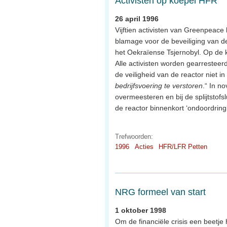
Activisten op koepel HFR
26 april 1996
Vijftien activisten van Greenpeace
blamage voor de beveiliging van de 
het Oekraïense Tsjernobyl. Op de
Alle activisten worden gearresteer
de veiligheid van de reactor niet i
bedrijfsvoering te verstoren
.“ In n
overmeesteren en bij de splijtstofs
de reactor binnenkort ‘ondoordringb
Trefwoorden:
1996
Acties
HFR/LFR Petten
NRG formeel van start
1 oktober 1998
Om de financiële crisis een beetje 