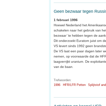
Geen bezwaar tegen Russ
1 februari 1996
Hoewel Nederland het Amerikaanse
schakelen naar het gebruik van het 
bezwaar’ te hebben tegen de aank
Dit onderzoekt Euratom juist om 
VS levert sinds 1992 geen brandst
De VS laat een paar dagen later we
nemen, op voorwaarde dat de HFR 
laagverrijkt uranium. De exploitan
van de baan.
Trefwoorden:
1996
HFR/LFR Petten
Splijtstof an