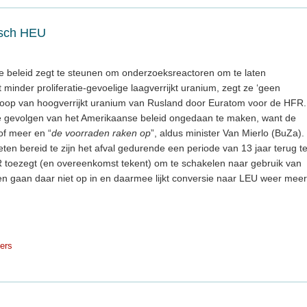
isch HEU
 beleid zegt te steunen om onderzoeksreactoren om te laten
minder proliferatie-gevoelige laagverrijkt uranium, zegt ze ‘geen
oop van hoogverrijkt uranium van Rusland door Euratom voor de HFR.
de gevolgen van het Amerikaanse beleid ongedaan te maken, want de
of meer en “
de voorraden raken op
”, aldus minister Van Mierlo (BuZa).
ten bereid te zijn het afval gedurende een periode van 13 jaar terug t
toezegt (en overeenkomst tekent) om te schakelen naar gebruik van
ten gaan daar niet op in en daarmee lijkt conversie naar LEU weer meer
ders