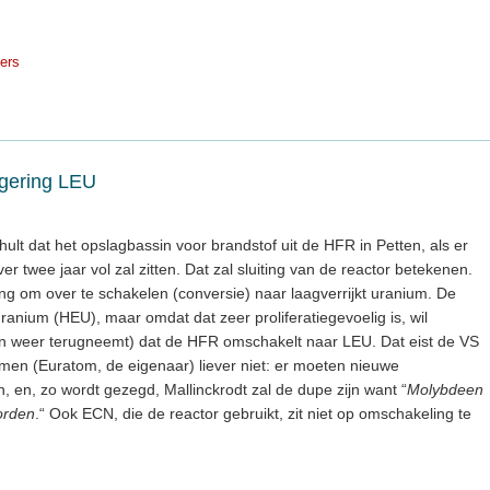
ders
gering LEU
hult dat het opslagbassin voor brandstof uit de HFR in Petten, als er
 twee jaar vol zal zitten. Dat zal sluiting van de reactor betekenen.
ing om over te schakelen (conversie) naar laagverrijkt uranium. De
ranium (HEU), maar omdat dat zeer proliferatiegevoelig is, wil
(en weer terugneemt) dat de HFR omschakelt naar LEU. Dat eist de VS
 men (Euratom, de eigenaar) liever niet: er moeten nieuwe
en, zo wordt gezegd, Mallinckrodt zal de dupe zijn want “
Molybdeen
orden
.“ Ook ECN, die de reactor gebruikt, zit niet op omschakeling te