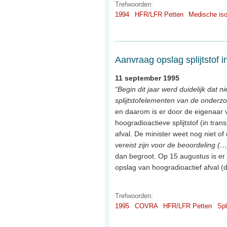
Trefwoorden:
1994
HFR/LFR Petten
Medische is
Aanvraag opslag splijtstof
11 september 1995
“Begin dit jaar werd duidelijk dat
splijtstofelementen van de onderz
en daarom is er door de eigenaar
hoogradioactieve splijtstof (in tr
afval. De minister weet nog niet of 
vereist zijn voor de beoordeling (…
dan begroot. Op 15 augustus is e
opslag van hoogradioactief afval
Trefwoorden:
1995
COVRA
HFR/LFR Petten
Spl