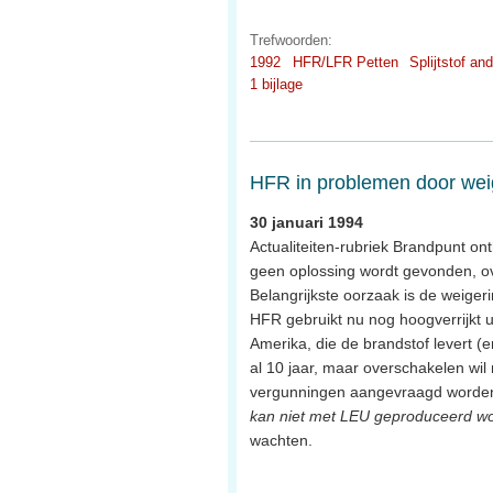
Trefwoorden:
1992
HFR/LFR Petten
Splijtstof an
1 bijlage
HFR in problemen door wei
30 januari 1994
Actualiteiten-rubriek Brandpunt ont
geen oplossing wordt gevonden, over
Belangrijkste oorzaak is de weiger
HFR gebruikt nu nog hoogverrijkt u
Amerika, die de brandstof levert 
al 10 jaar, maar overschakelen wil
vergunningen aangevraagd worden, 
kan niet met LEU geproduceerd w
wachten.