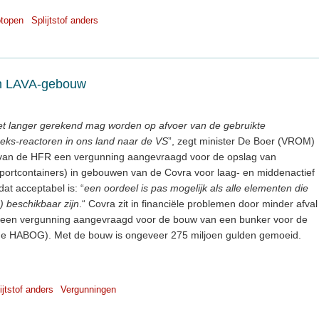
otopen
Splijtstof anders
 in LAVA-gebouw
 niet langer gerekend mag worden op afvoer van de gebruikte
oeks-reactoren in ons land naar de VS
”, zegt minister De Boer (VROM)
 van de HFR een vergunning aangevraagd voor de opslag van
ansportcontainers) in gebouwen van de Covra voor laag- en middenactief
dat acceptabel is: “
een oordeel is pas mogelijk als alle elementen die
) beschikbaar zijn
.“ Covra zit in financiële problemen door minder afval
r een vergunning aangevraagd voor de bouw van een bunker voor de
 (de HABOG). Met de bouw is ongeveer 275 miljoen gulden gemoeid.
ijtstof anders
Vergunningen