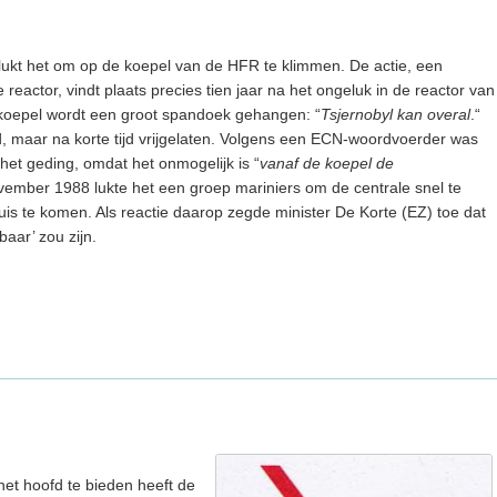
 lukt het om op de koepel van de HFR te klimmen. De actie, een
reactor, vindt plaats precies tien jaar na het ongeluk in de reactor van
 koepel wordt een groot spandoek gehangen: “
Tsjernobyl kan overal
.“
d, maar na korte tijd vrijgelaten. Volgens een ECN-woordvoerder was
n het geding, omdat het onmogelijk is “
vanaf de koepel de
ovember 1988 lukte het een groep mariniers om de centrale snel te
luis te komen. Als reactie daarop zegde minister De Korte (EZ) toe dat
aar’ zou zijn.
het hoofd te bieden heeft de