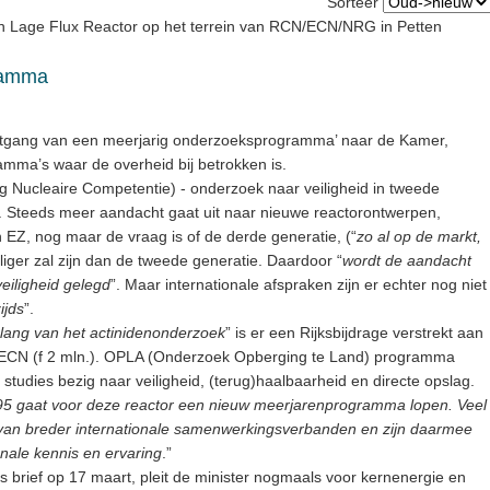
Sorteer
 Lage Flux Reactor op het terrein van RCN/ECN/NRG in Petten
ramma
oortgang van een meerjarig onderzoeksprogramma’ naar de Kamer,
amma’s waar de overheid bij betrokken is.
 Nucleaire Competentie) - onderzoek naar veiligheid in tweede
n. Steeds meer aandacht gaat uit naar nieuwe reactorontwerpen,
n EZ, nog maar de vraag is of de derde generatie, (“
zo al op de markt,
iliger zal zijn dan de tweede generatie. Daardoor “
wordt de aandacht
veiligheid gelegd
”. Maar internationale afspraken zijn er echter nog niet
ijds
”.
lang van het actinidenonderzoek
” is er een Rijksbijdrage verstrekt aan
 ECN (f 2 mln.). OPLA (Onderzoek Opberging te Land) programma
20 studies bezig naar veiligheid, (terug)haalbaarheid en directe opslag.
95 gaat voor deze reactor een nieuw meerjarenprogramma lopen. Veel
an breder internationale samenwerkingsverbanden en zijn daarmee
nale kennis en ervaring
.”
s brief op 17 maart, pleit de minister nogmaals voor kernenergie en