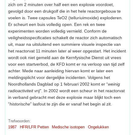
zich om 2 minuten over half een een explosie voordoet,
gevolgd door een drukgolf die in het hele reactorgebouw te
voelen is. Twee capsules TeO2 (telluriuimoxide) exploderen.
Er scheurt een buis volledig open. Een rek en twee
experimenten worden volledig vernield. Conform de
veiligheidsspecificaties schakelt de reactor zich automatisch
uit, maar na uitsluitend een summiere visuele inspectie van
het reactorvat 11 minuten later al weer opgestart. Het incident
wordt ook niet gemeld aan de Kernfysische Dienst uit vrees
voor een startverbod, de KFD komt er na verloop van tijd zelf
achter. Mede naar aanleiding hiervan komt er later een
meldingsplicht voor dergelijke incidenten. Volgens het
Noordhollands Dagblad op 1 februari 2002 komt er “
weinig
radioactiviteit vrij
". In 2002 wordt een scheur in het reactorvat
in verband gebracht met deze explosie maar blijkt toch een
“
historische
” lasfout te zijn die er vanaf het begin al zit.
Trefwoorden:
1987
HFR/LFR Petten
Medische isotopen
Ongelukken