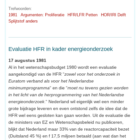
Trefwoorden:
1981
Argumenten: Proliferatie
HFR/LFR Petten
HOR/IRI Delft
Splijtstof anders
Evaluatie HFR in kader energieonderzoek
17 augustus 1981
Al in het wetenschapsbudget 1980 wordt een evaluatie
aangekondigd van de HFR “
zowel voor het onderzoek in
Euratom verband als voor het Nederlandse
minimumprogramma
“ en die “
moet nu tevens gezien worden
in het licht van de herprogrammering van het Nederlandse
energieonderzoek
.“ Nederland wil eigenlijk wel een minder
grote bijdrage leveren en even ontstond zelfs de idee dat de
HFR wel eens gesloten kan gaan worden. Uit de evaluatie die
de ministers van EZ en Wetenschapsbeleid nu publiceren,
blijkt dat Nederland maar 33% van de reactorcapaciteit bezet
(Duitsland 45 %) en f 17,5 miljoen betaald (aan wat dan het