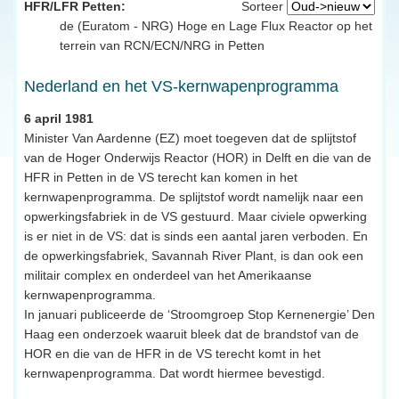
HFR/LFR Petten:
Sorteer
de (Euratom - NRG) Hoge en Lage Flux Reactor op het
terrein van RCN/ECN/NRG in Petten
Nederland en het VS-kernwapenprogramma
6 april 1981
Minister Van Aardenne (EZ) moet toegeven dat de splijtstof
van de Hoger Onderwijs Reactor (HOR) in Delft en die van de
HFR in Petten in de VS terecht kan komen in het
kernwapenprogramma. De splijtstof wordt namelijk naar een
opwerkingsfabriek in de VS gestuurd. Maar civiele opwerking
is er niet in de VS: dat is sinds een aantal jaren verboden. En
de opwerkingsfabriek, Savannah River Plant, is dan ook een
militair complex en onderdeel van het Amerikaanse
kernwapenprogramma.
In januari publiceerde de ‘Stroomgroep Stop Kernenergie’ Den
Haag een onderzoek waaruit bleek dat de brandstof van de
HOR en die van de HFR in de VS terecht komt in het
kernwapenprogramma. Dat wordt hiermee bevestigd.