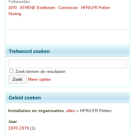
Trefwoorden:
1970
ATHENE Eindhoven
Commissie
HFR/LFR Petten
Sluiting
Trefwoord zoeken
Zoek binnen de resultaten
Meer opties
Geleid zoeken
Installaties en organisaties
:
alles
» HFR/LFR Petten
Jaar
1970-1979
(1)