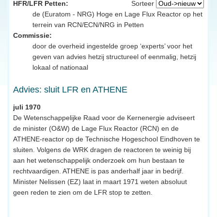
HFR/LFR Petten:
Sorteer
de (Euratom - NRG) Hoge en Lage Flux Reactor op het
terrein van RCN/ECN/NRG in Petten
Commissie:
door de overheid ingestelde groep ‘experts’ voor het
geven van advies hetzij structureel of eenmalig, hetzij
lokaal of nationaal
Advies: sluit LFR en ATHENE
juli 1970
De Wetenschappelijke Raad voor de Kernenergie adviseert
de minister (O&W) de Lage Flux Reactor (RCN) en de
ATHENE-reactor op de Technische Hogeschool Eindhoven te
sluiten. Volgens de WRK dragen de reactoren te weinig bij
aan het wetenschappelijk onderzoek om hun bestaan te
rechtvaardigen. ATHENE is pas anderhalf jaar in bedrijf.
Minister Nelissen (EZ) laat in maart 1971 weten absoluut
geen reden te zien om de LFR stop te zetten.