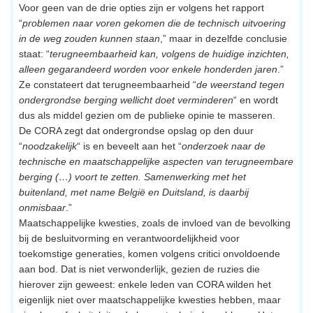
Voor geen van de drie opties zijn er volgens het rapport
“
problemen naar voren gekomen die de technisch uitvoering
in de weg zouden kunnen staan
,” maar in dezelfde conclusie
staat: “
terugneembaarheid kan, volgens de huidige inzichten,
alleen gegarandeerd worden voor enkele honderden jaren
.”
Ze constateert dat terugneembaarheid “
de weerstand tegen
ondergrondse berging wellicht doet verminderen
“ en wordt
dus als middel gezien om de publieke opinie te masseren.
De CORA zegt dat ondergrondse opslag op den duur
“
noodzakelijk
“ is en beveelt aan het “
onderzoek naar de
technische en maatschappelijke aspecten van terugneembare
berging (…) voort te zetten. Samenwerking met het
buitenland, met name België en Duitsland, is daarbij
onmisbaar
.”
Maatschappelijke kwesties, zoals de invloed van de bevolking
bij de besluitvorming en verantwoordelijkheid voor
toekomstige generaties, komen volgens critici onvoldoende
aan bod. Dat is niet verwonderlijk, gezien de ruzies die
hierover zijn geweest: enkele leden van CORA wilden het
eigenlijk niet over maatschappelijke kwesties hebben, maar