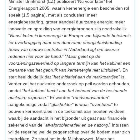
Minister Brinkhorst (EZ) publiceert ‘Nu voor later’ het
Energierapport 2005, waarin kernenergie een bescheiden rol
speelt (1,5 pagina), met als conclusies: meer
energiebesparing, groter aandeel duurzame energie; meer
innovatie en spreiding van energiebronnen zijn noodzakelijk.
“
Naast kolen is kernenergie in Europa van blijvende betekenis
ter overbrugging naar een duurzame energiehuishouding.
Bouw van nieuwe centrales in Nederland ligt om diverse
redenen niet voor de hand
.” “
Maar gelet op de
voorzieningszekerheid op langere termijn kan het kabinet een
toename van het gebruik van kernenergie niet uitsluiten
". En
stelt heel duidelijk dat “
het initiatief aan de marktpartijen
“ is.
Verder zal het nucleaire onderzoek op peil worden gehouden,
omdat “
het kabinet hecht aan het behoud van de bestaande
nucleaire expertise
.” Er worden “
randvoorwaarden
“
aangekondigd zodat “
glashelder
“ is waar “
eventueel
“ te
bouwen kerncentrales in de toekomst aan moeten voldoen,
waarbij de aandacht in het bijzonder uit gaat naar financiële
zekerheid van de “
afvalproblematiek en de nazorg
.” Intussen
wil de regering wel de zeggenschap over de bodem naar zich
toetrekken. Zo staat het in de Mijnbouwwet. Maar het