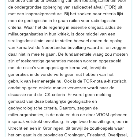
behoeve van de ontwikkeling van een toetsingscriterium voor
de ondergrondse opberging van radioactief afval’ (TOR) uit,
met een inspraakprocedure. Bij het zoeken naar criteria lijkt
men de geologische in te gaan ruilen voor radiologische
criteria. Waar het de regering in essentie omgaat, aldus de
milieuorganisaties in hun kritiek, is door middel van een
stralingsdosislimiet vast te stellen hoeveel doden de opslag
van kernafval de Nederlandse bevolking waard is, en zeggen
daar niet in mee te gaan. De fundamentele vraag zou moeten
zijn of toekomstige generaties moeten worden opgezadeld
met de risico’s van opgeslagen kernafval, terwijl die
generaties in de verste verte geen nut hebben van het
gebruik van kernenergie nu. Ook is de TOR-nota a-historisch,
omdat op geen enkele manier verwezen wordt naar de
discussie rond de ICK-criteria. Er wordt geen melding
gemaakt van deze belangrijke geologische en
geohydrologische criteria. Daarom, zeggen de
milieuorganisaties, is de nota en dus de door VROM geboden
inspraak volstrekt onvolledig. Er zijn twee hoorzittingen, een in
Utrecht en een in Groningen, dit terwijl de zoutkoepels waar
het om gaat in de provincies Groningen, Friesland, Overijssel,