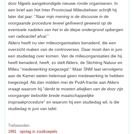
door Nijpels aangekondigde nieuwe ronde organiseren. In
een brief aan het Inter Provinciaal Milieubeheer schrijft hij
later dat jaar: “
Naar mijn mening is de discussie in de
voorgaande procedure teveel gefixeerd geweest op de
eventuele nadelen van het in de diepe ondergrond opbergen
van radioactief afval
.”
Alders heeft nu vier milieuorganisaties benaderd, die een
overzicht maken van de controverses. Daar moet dan in juni
een studiedag over komen. Van de milieuorganisaties die hij
heeft benaderd, heeft, zo stelt Alders, de Stichting Natuur en
Milieu “
medewerking toegezegd
.“ Maar SNM laat vervolgens
aan de Kamer weten helemaal geen medewerking te hebben
toegezegd. Als dan midden mei de PvdA-fractie aan Alders
vraagt waarom hij “
denkt te moeten afwijken van de door zijn
voorganger beloofde brede maatschappelijke
inspraakprocedure
“ en waarom hij een studiedag wil, is die
studiedag in juni van tafel.
Trefwoorden:
1991
opslag in zoutkoepels