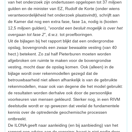
van het onderzoek zijn ondertussen opgelopen tot 37 miljoen
gulden en de minister van EZ, Rudolf de Korte (onder wiens
verantwoordelijkheid het onderzoek plaatsvindt), schrijft aan
de Kamer dat nog een extra fase, fase 1a, nodig is (kosten
12,5 miljoen gulden), “
voordat een besluit mogelijk is over het
overgaan tot fase 2
", d.w.z. tot proefboringen.
Uit de bijlagen bij het rapport blijkt dat een ondergrondse
opslag, bovengronds een zwaar bewaakte vesting (van 40
hect.) betekent. Zo zal half Pieterburen moeten worden
afgebroken om ruimte te maken voor de bovengrondse
vesting, mocht daar de opslag komen. Ook (alleen) in de
bijlage wordt over rekenmodellen gezegd dat de
betrouwbaarheid niet alleen afhankelijk is van de gebruikte
rekenmodellen, maar ook van degene die het model gebruikt:
de resultaten worden derhalve ook door de persoonlijke
voorkeuren van mensen gekleurd. Sterker nog, in een RIVM
deelstudie wordt er op gewezen dat veelal de fundamentele
kennis over de optredende geochemische processen
ontbreekt.
De ILONA geeft naar aanleiding (en bij aanbieding) van het
rapport een advies aan de regering: haast is niet nodig door