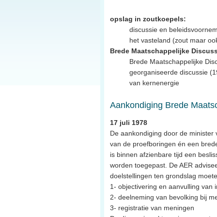
opslag in zoutkoepels:
discussie en beleidsvoornem
het vasteland (zout maar ook
Brede Maatschappelijke Discuss
Brede Maatschappelijke Dis
georganiseerde discussie (19
van kernenergie
Aankondiging Brede Maatsc
17 juli 1978
De aankondiging door de minister 
van de proefboringen én een brede
is binnen afzienbare tijd een besl
worden toegepast. De AER adviseer
doelstellingen ten grondslag moete
1- objectivering en aanvulling van 
2- deelneming van bevolking bij m
3- registratie van meningen