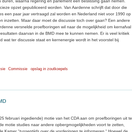
n duren, waarna regering en parlement een beslissing gaan nemen.
recieze opzet gepubliceerd worden. Van Aardenne schrijft dat door die
es een paar jaar vertraagd zal worden en Nederland niet voor 1990 op
en inzetten. Maar daar moet de discussie toch over gaan? Een andere
ardenne versnelde proefboringen wil naar de mogelijkheid om kernafval
resultaten daarvan in de BMD mee te kunnen nemen. Er is veel kritiek
d wat ter discussie staat en kernenergie wordt in het voorstel bij
sie
Commissie
opslag in zoutkoepels
BMD
 februari ingediende) motie van het CDA aan om proefboringen uit te
 de motie studies naar andere opbergmogelijkheden voort te zetten,
de Kamer “
tussentijds over de vorderingen te informeren.
“ Hoewel de