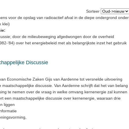
Sorteer
ens voor de opslag van radioactief afval in de diepe ondergrond onder
 klei)
ie:
cussie; door de milieubeweging afgedwongen door de overheid
82-‘84) over het energiebeleid met als belangrijkste inzet het gebruik
happelijke Discussie
van Economische Zaken Gijs van Aardenne tot versnelde uitvoering
 maatschappelijke discussie. Van Aardenne schrijft dat het van belang
issing te nemen over de vraag in welke omvang kernenergie zal kunnen
t een maatschappelijke discussie over kernenergie, waaraan drie
n liggen
informatie
eningsvorming,