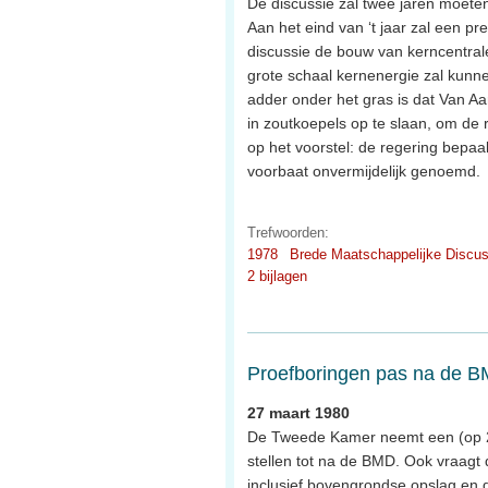
De discussie zal twee jaren moete
Aan het eind van ‘t jaar zal een p
discussie de bouw van kerncentral
grote schaal kernenergie zal kunn
adder onder het gras is dat Van A
in zoutkoepels op te slaan, om de 
op het voorstel: de regering bepaal
voorbaat onvermijdelijk genoemd.
Trefwoorden:
1978
Brede Maatschappelijke Discus
2 bijlagen
Proefboringen pas na de 
27 maart 1980
De Tweede Kamer neemt een (op 25
stellen tot na de BMD. Ook vraagt
inclusief bovengrondse opslag en 