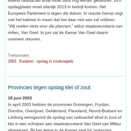
levend radioactief afval moet zelfs nog eerder gebeuren: zo'n
opslagplaats moet uiterlijk 2013 in bedrijf komen. Het
Europees Parlement is tegen die datum. In reactie hierop zegt
ook het kabinet in maart dat het daar niet aan zal voldoen.
“
Wij voelen niets voor die plannen
,” aldus staatssecretaris van
milieu, Van Geel. In juni zal de Kamer Van Geel daarin
unaniem steunen.
Trefwoorden:
2003
Euratom
opslag in zoutkoepels
Provincies tegen opslag klei of zout
18 juni 2003
In april 2003 hebben de provincies Groningen, Fryslan,
Drenthe, Overijssel, Gelderland, Flevoland, Noord-Brabant en
Limburg eensgezind de opslag van radioactief afval in zout of
klei in een schrijven aan staatssecretaris Van Geel van Milieu
afgewezen. Bij het debat in de Kamer zegt hij “
enigszins