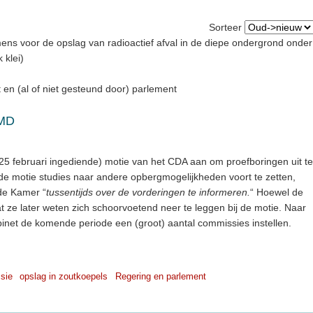
Sorteer
ens voor de opslag van radioactief afval in de diepe ondergrond onder
 klei)
 en (al of niet gesteund door) parlement
BMD
 februari ingediende) motie van het CDA aan om proefboringen uit te
 de motie studies naar andere opbergmogelijkheden voort te zetten,
de Kamer “
tussentijds over de vorderingen te informeren.
“ Hoewel de
at ze later weten zich schoorvoetend neer te leggen bij de motie. Naar
binet de komende periode een (groot) aantal commissies instellen.
sie
opslag in zoutkoepels
Regering en parlement