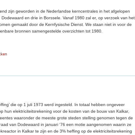
kend zijn geworden in de Nederlandse kerncentrales in het afgelopen
n in Dodewaard en drie in Borssele. Vanaf 1980 zal er, op verzoek van het
 komen gemaakt door de Kernfysische Dienst. We staan niet in voor de
openbare bronnen samengestelde overzichten tot 1980.
kken
ffing’ die op 1 juli 1973 werd ingesteld. In totaal hebben ongeveer
 hun elektriciteitsrekening voor de kosten van de bouw van Kalkar,
entes waaronder de meeste grote steden stelling genomen tegen de
eraad van Dodewaard in januari ’76 een motie aangenomen waarin ze
eactor in Kalkar te zijn en de 3% heffing op de elektriciteitsrekening