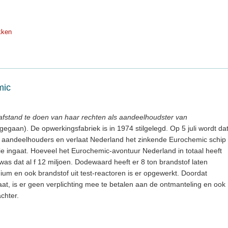
kken
mic
 afstand te doen van haar rechten als aandeelhoudster van
ngegaan). De opwerkingsfabriek is in 1974 stilgelegd. Op 5 juli wordt da
 aandeelhouders en verlaat Nederland het zinkende Eurochemic schip
atie ingaat. Hoeveel het Eurochemic-avontuur Nederland in totaal heeft
as dat al f 12 miljoen. Dodewaard heeft er 8 ton brandstof laten
ium en ook brandstof uit test-reactoren is er opgewerkt. Doordat
at, is er geen verplichting mee te betalen aan de ontmanteling en ook
achter.