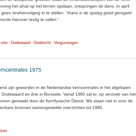
unning het afval op het terrein opslaan, ontspringen de dans. In april
 geen strafvervolging in te stellen: “
thans is de opslag goed geregeld
ectie hierover lastig te vallen
.“
-site
Dodewaard
Strafrecht
Vergunningen
erncentrales 1975
kend zijn geworden in de Nederlandse kerncentrales in het afgelopen
n in Dodewaard en drie in Borssele. Vanaf 1980 zal er, op verzoek van het
 komen gemaakt door de Kernfysische Dienst. We staan niet in voor de
openbare bronnen samengestelde overzichten tot 1980.
kken