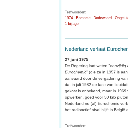
Trefwoorden:
1974
Borssele
Dodewaard
Ongelu
1 bijlage
Nederland verlaat Euroche
27 juni 1975
De Regering laat weten "
eenzijdig
Eurochemic
" (die ze in 1957 is aa
aanvaard door de vergadering van
dat in juli 1982 de fase van liquid
gekost is onbekend, maar in 1969 w
opwerken, goed voor 50 kilo pluton
Nederland nu (al) Eurochemic verla
het radioactief afval blijft in België 
Trefwoorden: