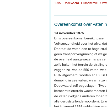
1975
Dodewaard
Eurochemic
Opwe
Overeenkomst over vaten me
14 november 1975
Er is overeenkomst bereikt tusse
Volksgezondheid over het afval dat
Doordat de vaten een te hoge stral
geen transportvergunning of weige
de overheid aangewezen is als cent
zelfs buiten het terrein de straling 
zeggen ze. Van de 550 vaten, waa
RCN afgevoerd, worden er 150 in
dumping in zee vallen, waarna ze 
Dodewaard zelf opgeslagen. Twee p
kerncentraleterrein wacht moeten l
de vaten (volgens anderen tonen ze
alle geruststellende woorden). Er on
het in januari 1976 opbiechten wor