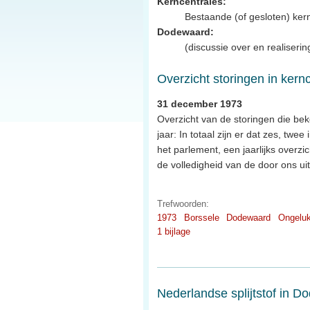
Kerncentrales:
Bestaande (of gesloten) ker
Dodewaard:
(discussie over en realiseri
Overzicht storingen in kern
31 december 1973
Overzicht van de storingen die be
jaar: In totaal zijn er dat zes, tw
het parlement, een jaarlijks overz
de volledigheid van de door ons u
Trefwoorden:
1973
Borssele
Dodewaard
Ongelu
1 bijlage
Nederlandse splijtstof in 