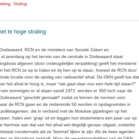
rking
Sluiting
t te hoge straling
n Dodewaard, RCN en de ministers van Sociale Zaken en
 al jarenlang op het terrein van de centrale in Dodewaard staat.
ingdosis afgeven (door ondeugdelijke verpakking) geeft het ministerie
rt het RCN ze op te halen en bij hen op te slaan, hoewel de RCN door
rale locatie voor de opslag van radioactief afval. De GKN geeft toe dat
van het afval te hoog is, maar “
wie gaat daar nou een hele tijd staan?
“
rvan sommigen er al staan vanaf 1972, worden er 350 toch naar de
 Dodewaard "
geschikt gemaakt
" zodat ze binnen de normen voor
naar de RCN gaan en de resterende 50 worden in opslagruimtes in
olitieagenten, die in verband met de Molukse gijzelingen op het
open, halen een ‘grap’ uit en leggen hun dosismeters een paar uur op
 hiermee aan dat van het afval wel degelijk gevaar uitgaat, ondanks
tstaat consternatie als ze ‘besmet’ lijken te zijn. Als de twee agenten
den ze disciplinair gestraft. Maar de verantwoordelijken van de GKN