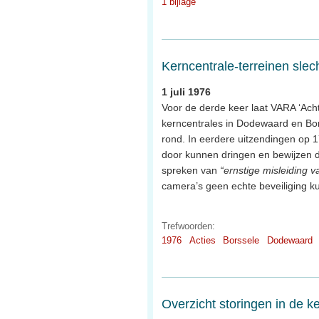
1 bijlage
Kerncentrale-terreinen slech
1 juli 1976
Voor de derde keer laat VARA ‘Acht
kerncentrales in Dodewaard en Bor
rond. In eerdere uitzendingen op 1
door kunnen dringen en bewijzen d
spreken van
“ernstige misleiding v
camera’s geen echte beveiliging k
Trefwoorden:
1976
Acties
Borssele
Dodewaard
Overzicht storingen in de k