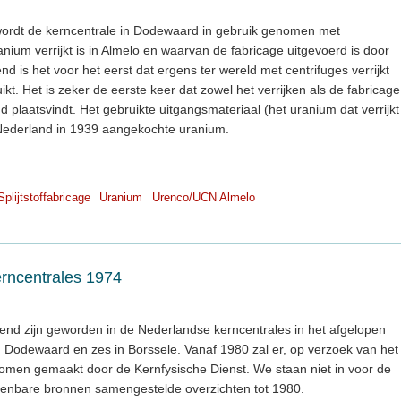
ng wordt de kerncentrale in Dodewaard in gebruik genomen met
nium verrijkt is in Almelo en waarvan de fabricage uitgevoerd is door
nd is het voor het eerst dat ergens ter wereld met centrifuges verrijkt
kt. Het is zeker de eerste keer dat zowel het verrijken als de fabricage
d plaatsvindt. Het gebruikte uitgangsmateriaal (het uranium dat verrijkt
r Nederland in 1939 aangekochte uranium.
Splijtstoffabricage
Uranium
Urenco/UCN Almelo
erncentrales 1974
kend zijn geworden in de Nederlandse kerncentrales in het afgelopen
er in Dodewaard en zes in Borssele. Vanaf 1980 zal er, op verzoek van het
 komen gemaakt door de Kernfysische Dienst. We staan niet in voor de
openbare bronnen samengestelde overzichten tot 1980.