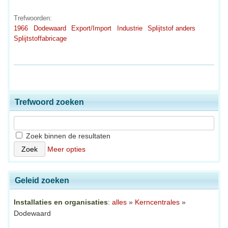
Trefwoorden:
1966
Dodewaard
Export/Import
Industrie
Splijtstof anders
Splijtstoffabricage
Trefwoord zoeken
Zoek binnen de resultaten
Meer opties
Geleid zoeken
Installaties en organisaties
:
alles
»
Kerncentrales
»
Dodewaard