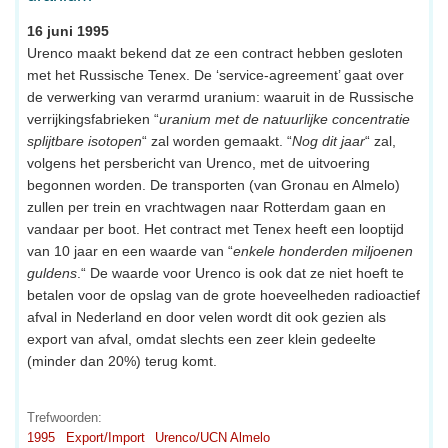
16 juni 1995
Urenco maakt bekend dat ze een contract hebben gesloten
met het Russische Tenex. De ‘service-agreement’ gaat over
de verwerking van verarmd uranium: waaruit in de Russische
verrijkingsfabrieken “
uranium met de natuurlijke concentratie
splijtbare isotopen
“ zal worden gemaakt. “
Nog dit jaar
“ zal,
volgens het persbericht van Urenco, met de uitvoering
begonnen worden. De transporten (van Gronau en Almelo)
zullen per trein en vrachtwagen naar Rotterdam gaan en
vandaar per boot. Het contract met Tenex heeft een looptijd
van 10 jaar en een waarde van “
enkele honderden miljoenen
guldens
.“ De waarde voor Urenco is ook dat ze niet hoeft te
betalen voor de opslag van de grote hoeveelheden radioactief
afval in Nederland en door velen wordt dit ook gezien als
export van afval, omdat slechts een zeer klein gedeelte
(minder dan 20%) terug komt.
Trefwoorden:
1995
Export/Import
Urenco/UCN Almelo