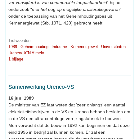
ver verwijderd is van commerciële toepasbaarheid
“ hij het
onderzoek “
met het oog op mogelijke proliferatiegevaren
“
onder de toepassing van het Geheimhoudingsbesluit
Kernenergiewet (Stb. 1971, 420) gebracht heeft.
Trefwoorden:
1989
Geheimhouding
Industrie
Kernenergiewet
Universiteiten
Urenco/UCN Almelo
1 bijlage
Samenwerking Urenco-VS
16 juni 1989
De minister van EZ laat weten dat ‘zeer onlangs’ een aantal
elektriciteitsbedrijven in de VS en Urenco hebben besloten om
in de VS een ultra-centrifuge verrijkingsfabriek te bouwen.
Men verwacht dat de bouw in 1992 kan beginnen en dat deze
eind 1996 in bedrijf zal kunnen komen. Er zal een
overeenkomst moeten komen die de waarborgen voor het