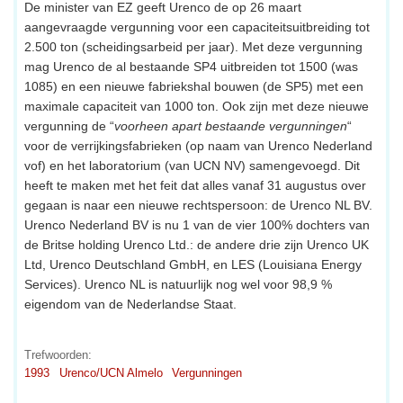
De minister van EZ geeft Urenco de op 26 maart
aangevraagde vergunning voor een capaciteitsuitbreiding tot
2.500 ton (scheidingsarbeid per jaar). Met deze vergunning
mag Urenco de al bestaande SP4 uitbreiden tot 1500 (was
1085) en een nieuwe fabriekshal bouwen (de SP5) met een
maximale capaciteit van 1000 ton. Ook zijn met deze nieuwe
vergunning de “
voorheen apart bestaande vergunningen
“
voor de verrijkingsfabrieken (op naam van Urenco Nederland
vof) en het laboratorium (van UCN NV) samengevoegd. Dit
heeft te maken met het feit dat alles vanaf 31 augustus over
gegaan is naar een nieuwe rechtspersoon: de Urenco NL BV.
Urenco Nederland BV is nu 1 van de vier 100% dochters van
de Britse holding Urenco Ltd.: de andere drie zijn Urenco UK
Ltd, Urenco Deutschland GmbH, en LES (Louisiana Energy
Services). Urenco NL is natuurlijk nog wel voor 98,9 %
eigendom van de Nederlandse Staat.
Trefwoorden:
1993
Urenco/UCN Almelo
Vergunningen