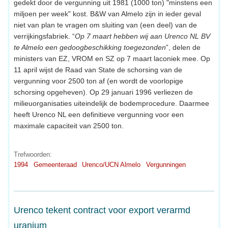
gedekt door de vergunning uit 1981 (1000 ton) "minstens een
miljoen per week" kost. B&W van Almelo zijn in ieder geval
niet van plan te vragen om sluiting van (een deel) van de
verrijkingsfabriek. “
Op 7 maart hebben wij aan Urenco NL BV
te Almelo een gedoogbeschikking toegezonden
”, delen de
ministers van EZ, VROM en SZ op 7 maart laconiek mee. Op
11 april wijst de Raad van State de schorsing van de
vergunning voor 2500 ton af (en wordt de voorlopige
schorsing opgeheven). Op 29 januari 1996 verliezen de
milieuorganisaties uiteindelijk de bodemprocedure. Daarmee
heeft Urenco NL een definitieve vergunning voor een
maximale capaciteit van 2500 ton.
Trefwoorden:
1994
Gemeenteraad
Urenco/UCN Almelo
Vergunningen
Urenco tekent contract voor export verarmd
uranium