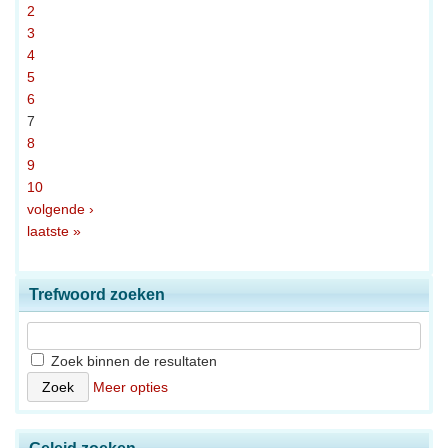
2
3
4
5
6
7
8
9
10
volgende ›
laatste »
Trefwoord zoeken
Zoek binnen de resultaten
Meer opties