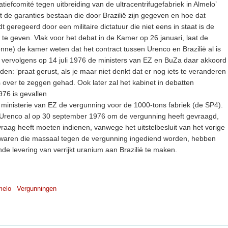
iatiefcomité tegen uitbreiding van de ultracentrifugefabriek in Almelo’
it de garanties bestaan die door Brazilië zijn gegeven en hoe dat
t geregeerd door een militaire dictatuur die niet eens in staat is de
 te geven. Vlak voor het debat in de Kamer op 26 januari, laat de
ne) de kamer weten dat het contract tussen Urenco en Brazilië al is
vervolgens op 14 juli 1976 de ministers van EZ en BuZa daar akkoord
n: ‘praat gerust, als je maar niet denkt dat er nog iets te veranderen
s over te zeggen gehad. Ook later zal het kabinet in debatten
976 is gevallen
t ministerie van EZ de vergunning voor de 1000-tons fabriek (de SP4).
dat Urenco al op 30 september 1976 om de vergunning heeft gevraagd,
aag heeft moeten indienen, vanwege het uitstelbesluit van het vorige
waren die massaal tegen de vergunning ingediend worden, hebben
nde levering van verrijkt uranium aan Brazilië te maken.
melo
Vergunningen