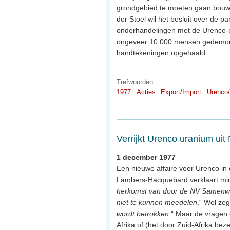
grondgebied te moeten gaan bouwen
der Stoel wil het besluit over de p
onderhandelingen met de Urenco-p
ongeveer 10.000 mensen gedemonstre
handtekeningen opgehaald.
Trefwoorden:
1977
Acties
Export/Import
Urenco
Verrijkt Urenco uranium uit
1 december 1977
Een nieuwe affaire voor Urenco i
Lambers-Hacquebard verklaart mini
herkomst van door de NV Samenwer
niet te kunnen meedelen
.“ Wel zeg
wordt betrokken
.“ Maar de vragen 
Afrika of (het door Zuid-Afrika beze