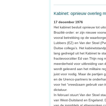
Kabinet: opnieuw overleg me
17 december 1976
Het kabinet besluit opnieuw tot uit
Brazilië-order: er zijn nieuwe voo
vooral betrekking op de waarborgen
Lubbers (EZ) en Van der Stoel (P
Duitse collega’s. Het kabinetstan
lang gedreigd uit het Kabinet te s
fractievoorzitter Ed van Thijn nog 
meerderheid voor uitbreiding van 
wordt geleverd aan het militaire reg
juist voor nodig. Maar de partije
en de Urenco-partners te onderhan
voor het
“vreedzaam gebruik van k
dictatuur.
In februari stuurt Van der Stoel st
van West-Duitsland en Engeland. D
van de inmiddels al afgesproken co