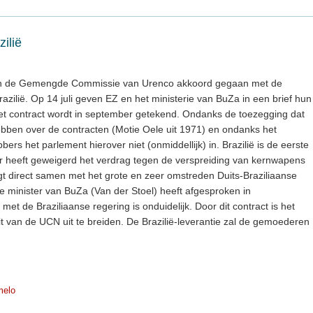
ilië
) in de Gemengde Commissie van Urenco akkoord gegaan met de
razilië. Op 14 juli geven EZ en het ministerie van BuZa in een brief hun
n het contract wordt in september getekend. Ondanks de toezegging dat
bben over de contracten (Motie Oele uit 1971) en ondanks het
bbers het parlement hierover niet (onmiddellijk) in. Brazilië is de eerste
r heeft geweigerd het verdrag tegen de verspreiding van kernwapens
gt direct samen met het grote en zeer omstreden Duits-Braziliaanse
e minister van BuZa (Van der Stoel) heeft afgesproken in
t de Braziliaanse regering is onduidelijk. Door dit contract is het
eit van de UCN uit te breiden. De Brazilië-leverantie zal de gemoederen
melo