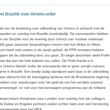
t Brazilië over Almelo-order
stel van de beslissing over uitbreiding van Urenco in verband met de
rwaarden en overleg met Brazilië noodzakelijk. De voorwaarden hebben
 van Brazilië voor de levering door Urenco van nucleair materiaal.
vdA) gaan daarover besprekingen voeren met hun Britse en West-
dpunt heeft veel voeten in de aarde gehad: de PPR-ministers hebben
tappen als de uitbreiding door zou gaan. En begin december deelt PvdA
mee dat dan het hele kabinet zou vallen. De PvdA-fractie is in
de Urenco-fabriek onder de voorwaarde dat er geen verrijkt uranium
ime in Brazilië. Een beetje lastig standpunt want daar is de uitbreiding
n gaan akkoord met de toezegging opnieuw met de Braziliaanse regering
delen over waarborgen over het gebruik van het verrijkte uranium
ernenergie”
en niet voor het kernwapen-programma van de militaire
aatssecretaris Kooijmans naar Londen voor overleg met zijn collega’s
e Duitse en Engelse partners voelen echter niets voor een herziening
ntroleregels door het IAEA.