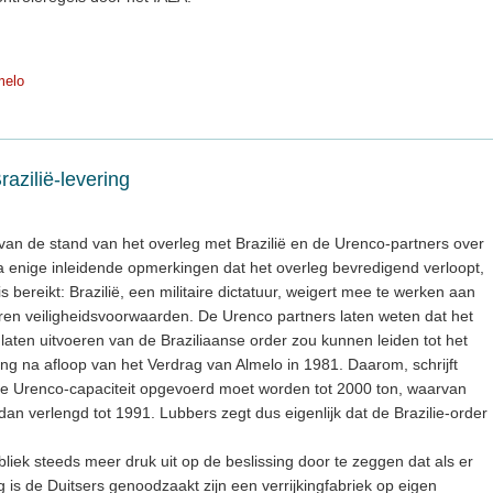
melo
azilië-levering
van de stand van het overleg met Brazilië en de Urenco-partners over
Na enige inleidende opmerkingen dat het overleg bevredigend verloopt,
 is bereikt: Brazilië, een militaire dictatuur, weigert mee te werken aan
aren veiligheidsvoorwaarden. De Urenco partners laten weten dat het
et laten uitvoeren van de Braziliaanse order zou kunnen leiden tot het
g na afloop van het Verdrag van Almelo in 1981. Daarom, schrijft
e Urenco-capaciteit opgevoerd moet worden tot 2000 ton, waarvan
dan verlengd tot 1991. Lubbers zegt dus eigenlijk dat de Brazilie-order
iek steeds meer druk uit op de beslissing door te zeggen dat als er
ng is de Duitsers genoodzaakt zijn een verrijkingfabriek op eigen