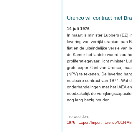
Urenco wil contract met Braz
14 juli 1976
In maart is minister Lubbers (EZ
levering van verrijkt uranium aan B
fiat en de uiteindelijke versie va
de Kamer het laatste woord zou he
proliferatiegevaar, licht minister Lu
grote exportklant van Urenco, maa
(NPV) te tekenen. De levering han
nucleaire contract van 1974. Wat d
onderhandelingen met het IAEA en me
noodzakelijk de verrijkingscapacit
nog lang bezig houden
Trefwoorden:
1976
Export/Import
Urenco/UCN Al