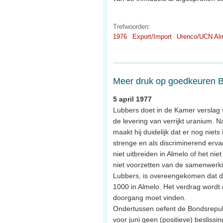
Trefwoorden:
1976
Export/Import
Urenco/UCN Al
Meer druk op goedkeuren Br
5 april 1977
Lubbers doet in de Kamer verslag 
de levering van verrijkt uranium. 
maakt hij duidelijk dat er nog niets
strenge en als discriminerend erv
niet uitbreiden in Almelo of het ni
niet voorzetten van de samenwerkin
Lubbers, is overeengekomen dat d
1000 in Almelo. Het verdrag wordt 
doorgang moet vinden.
Ondertussen oefent de Bondsrepubl
voor juni geen (positieve) beslissi