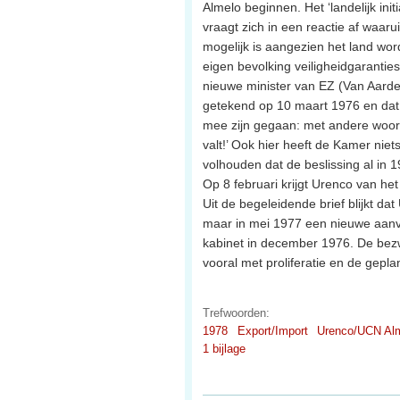
Almelo beginnen. Het ‘landelijk init
vraagt zich in een reactie af waaru
mogelijk is aangezien het land word
eigen bevolking veiligheidgaranties
nieuwe minister van EZ (Van Aarden
getekend op 10 maart 1976 en dat 
mee zijn gegaan: met andere woorde
valt!’ Ook hier heeft de Kamer niet
volhouden dat de beslissing al in 1
Op 8 februari krijgt Urenco van he
Uit de begeleidende brief blijkt 
maar in mei 1977 een nieuwe aanvr
kabinet in december 1976. De bez
vooral met proliferatie en de gepla
Trefwoorden:
1978
Export/Import
Urenco/UCN Al
1 bijlage