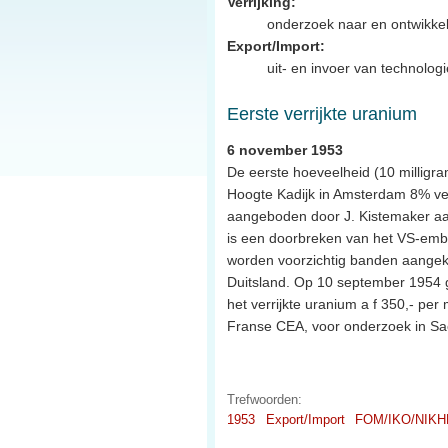
Verrijking:
onderzoek naar en ontwikkel
Export/Import:
uit- en invoer van technolog
Eerste verrijkte uranium
6 november 1953
De eerste hoeveelheid (10 milligra
Hoogte Kadijk in Amsterdam 8% verr
aangeboden door J. Kistemaker aa
is een doorbreken van het VS-emba
worden voorzichtig banden aangek
Duitsland. Op 10 september 1954
het verrijkte uranium a f 350,- per
Franse CEA, voor onderzoek in Sa
Trefwoorden:
1953
Export/Import
FOM/IKO/NIKH