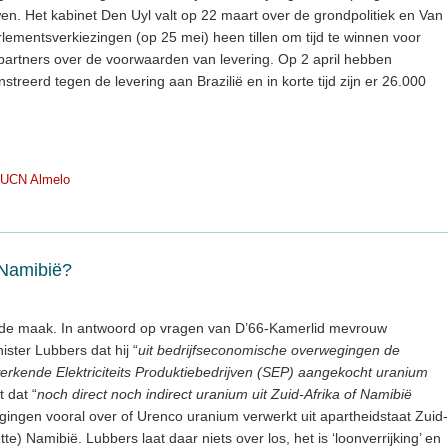
. Het kabinet Den Uyl valt op 22 maart over de grondpolitiek en Van
arlementsverkiezingen (op 25 mei) heen tillen om tijd te winnen voor
artners over de voorwaarden van levering. Op 2 april hebben
erd tegen de levering aan Brazilië en in korte tijd zijn er 26.000
/UCN Almelo
 Namibië?
n de maak. In antwoord op vragen van D’66-Kamerlid mevrouw
ster Lubbers dat hij “
uit bedrijfseconomische overwegingen de
kende Elektriciteits Produktiebedrijven (SEP) aangekocht uranium
t dat “
noch direct noch indirect uranium uit Zuid-Afrika of Namibië
gingen vooral over of Urenco uranium verwerkt uit apartheidstaat Zuid-
tte) Namibië. Lubbers laat daar niets over los, het is ‘loonverrijking’ en