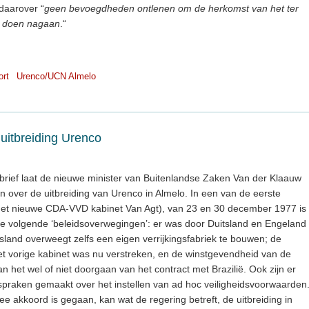
daarover “
geen bevoegdheden ontlenen om de herkomst van het ter
e doen nagaan
.“
ort
Urenco/UCN Almelo
uitbreiding Urenco
rief laat de nieuwe minister van Buitenlandse Zaken Van der Klaauw
n over de uitbreiding van Urenco in Almelo. In een van de eerste
het nieuwe CDA-VVD kabinet Van Agt), van 23 en 30 december 1977 is
de volgende ‘beleidsoverwegingen’: er was door Duitsland en Engeland
sland overweegt zelfs een eigen verrijkingsfabriek te bouwen; de
het vorige kabinet was nu verstreken, en de winstgevendheid van de
het wel of niet doorgaan van het contract met Brazilië. Ook zijn er
fspraken gemaakt over het instellen van ad hoc veiligheidsvoorwaarden
ee akkoord is gegaan, kan wat de regering betreft, de uitbreiding in