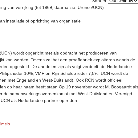
Sorteer
ing van verrijking (tot 1969, daarna zie: Urenco/UCN)
 installatie of oprichting van organisatie
(UCN) wordt opgericht met als opdracht het produceren van
kt kan worden. Tevens zal het een proeffabriek exploiteren waarin de
rden opgesteld. De aandelen zijn als volgt verdeelt: de Nederlandse
 Philips ieder 10%, VMF en Rijn Schelde ieder 7,5%. UCN wordt de
en met Engeland en West-Duitsland). Ook RCN wordt officieel
oien op haar naam heeft staan Op 19 november wordt M. Boogaardt al
er de samenwerkingsovereenkomst met West-Duitsland en Verenigd
al UCN als Nederlandse partner optreden.
lmelo