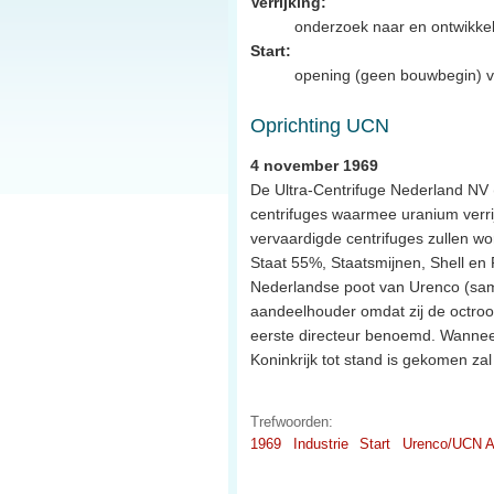
Verrijking:
onderzoek naar en ontwikkel
Start:
opening (geen bouwbegin) van
Oprichting UCN
4 november 1969
De Ultra-Centrifuge Nederland NV 
centrifuges waarmee uranium verrij
vervaardigde centrifuges zullen wo
Staat 55%, Staatsmijnen, Shell en
Nederlandse poot van Urenco (sam
aandeelhouder omdat zij de octro
eerste directeur benoemd. Wanne
Koninkrijk tot stand is gekomen z
Trefwoorden:
1969
Industrie
Start
Urenco/UCN A